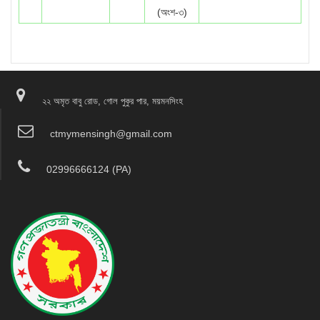
(অংশ-৩)
২২ অমৃত বাবু রোড, গোল পুকুর পার, ময়মনসিংহ
ctmymensingh@gmail.com
02996666124 (PA)