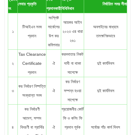
সেবার প্রকৃতি
নির্ধারিত সময় সীমা
নং
প্রদানকারী
বিধিবিধান
সংশ্লিষ্ট
আয়কর আইন
টিআইএন সনদ
সার্কেলের
অনলাইনের মাধ্যমে
১
২০২৩ এর ধারা
প্রদান
উপ কর
তাৎক্ষণিকভাবে
২৬১
কমিশনার
Tax Clearance
করদদাতার নিকট
২
Certificate
ঐ
দাবী না থাকা
দুই কার্যদিবস
প্রদান
সাপেক্ষে
কর নির্ধারণ
কর নির্ধারণ নিষ্পত্তি
৩
ঐ
সম্পন্ন হওয়া
দুই কার্যদিবস
সংক্রান্ত সনদ
সাপেক্ষে
কর নির্ধারণী
প্রয়োজনীয় কোর্ট
আদেশ, সম্পদ
ফি ও কপিং ফি
৪
বিবরণী বা প্রার্থির
ঐ
প্রদান পূর্বক
সর্বোচ্চ পাঁচ কার্য দিবস