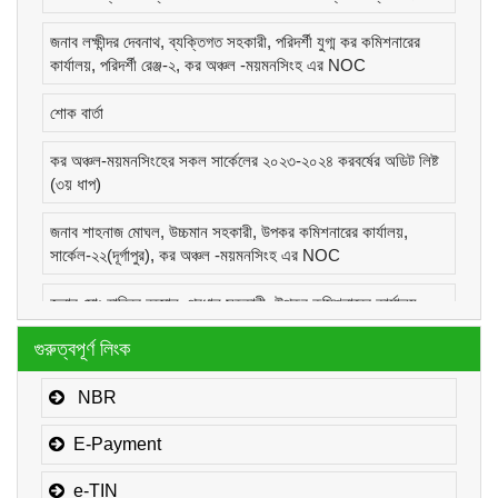
জনাব লক্ষীন্দর দেবনাথ, ব্যক্তিগত সহকারী, পরিদর্শী যুগ্ম কর কমিশনারের
কার্যালয়, পরিদর্শী রেঞ্জ-২, কর অঞ্চল -ময়মনসিংহ এর NOC
শোক বার্তা
কর অঞ্চল-ময়মনসিংহের সকল সার্কেলের ২০২৩-২০২৪ করবর্ষের অডিট লিষ্ট
(৩য় ধাপ)
জনাব শাহনাজ মোঘল, উচ্চমান সহকারী, উপকর কমিশনারের কার্যালয়,
সার্কেল-২২(দূর্গাপুর), কর অঞ্চল -ময়মনসিংহ এর NOC
জনাব মোঃ হাবিবুর রহমান, প্রধান সহকারী, উপকর কমিশনারের কার্যালয়,
সার্কেল-১(কোম্পানীজ), কর অঞ্চল -ময়মনসিংহ এর NOC
গুরুত্বপূর্ণ লিংক
জনাব মোঃ মোরাদুজ্জামান, সাঁট মুদ্রাক্ষরিক কাম-কম্পিউটার অপারেটর, উপকর
কমিশনারের কার্যালয়, সার্কেল-১(কোম্পানীজ), কর অঞ্চল -ময়মনসিংহ এর
NBR
NOC
E-Payment
e-TIN