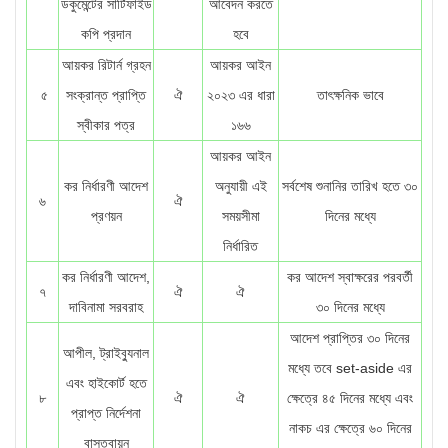
ডকুমেন্টের সার্টিফাইড
আবেদন করতে
কপি প্রদান
হবে
আয়কর রিটার্ন গ্রহন
আয়কর আইন
৫
সংক্রান্ত প্রাপ্তি
ঐ
২০২৩ এর ধারা
তাৎক্ষনিক ভাবে
স্বীকার পত্র
১৬৬
আয়কর আইন
কর নির্ধারণী আদেশ
অনুযায়ী এই
সর্বশেষ শুনানির তারিখ হতে ৩০
৬
ঐ
প্রণয়ন
সময়সীমা
দিনের মধ্যে
নির্ধারিত
কর নির্ধারণী আদেশ,
কর আদেশ স্বাক্ষরের পরবর্তী
৭
ঐ
ঐ
দাবিনামা সরবরাহ
৩০ দিনের মধ্যে
আদেশ প্রাপ্তির ৩০ দিনের
আপীল, ট্রাইব্যুনাল
মধ্যে তবে set-aside এর
এবং হাইকোর্ট হতে
৮
ঐ
ঐ
ক্ষেত্রে ৪৫ দিনের মধ্যে এবং
প্রাপ্ত নির্দেশনা
নাকচ এর ক্ষেত্রে ৬০ দিনের
বাস্তবায়ন