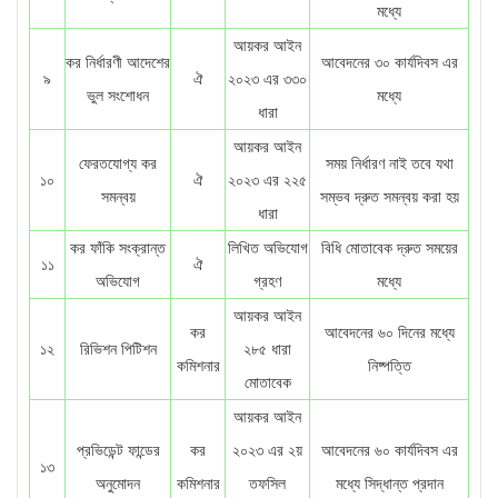
মধ্যে
আয়কর আইন
কর নির্ধারণী আদেশের
আবেদনের ৩০ কার্যদিবস এর
৯
ঐ
২০২৩ এর ৩৩০
ভুল সংশোধন
মধ্যে
ধারা
আয়কর আইন
ফেরতযোগ্য কর
সময় নির্ধারণ নাই তবে যথা
১০
ঐ
২০২৩ এর ২২৫
সমন্বয়
সম্ভব দ্রুত সমন্বয় করা হয়
ধারা
কর ফাঁকি সংক্রান্ত
লিখিত অভিযোগ
বিধি মোতাবেক দ্রুত সময়ের
১১
ঐ
অভিযোগ
গ্রহণ
মধ্যে
আয়কর আইন
কর
আবেদনের ৬০ দিনের মধ্যে
১২
রিভিশন পিটিশন
২৮৫ ধারা
কমিশনার
নিষ্পত্তি
মোতাবেক
আয়কর আইন
প্রভিডেন্ট ফান্ডের
কর
২০২৩ এর ২য়
আবেদনের ৬০ কার্যদিবস এর
১৩
অনুমোদন
কমিশনার
তফসিল
মধ্যে সিদ্ধান্ত প্রদান