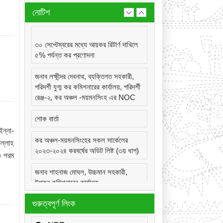
নোটিশ
৩০ সেপ্টেম্বরের মধ্যে আয়কর রিটার্ণ দাখিলে
৫% পর্যন্ত কর প্রণোদনা
জনাব লক্ষীন্দর দেবনাথ, ব্যক্তিগত সহকারী,
পরিদর্শী যুগ্ম কর কমিশনারের কার্যালয়, পরিদর্শী
রেঞ্জ-২, কর অঞ্চল -ময়মনসিংহ এর NOC
শোক বার্তা
ন্না-
কর অঞ্চল-ময়মনসিংহের সকল সার্কেলের
ল্লাহ
২০২৩-২০২৪ করবর্ষের অডিট লিষ্ট (৩য় ধাপ)
ও পরম
জনাব শাহনাজ মোঘল, উচ্চমান সহকারী,
উপকর কমিশনারের কার্যালয়,
সার্কেল-২২(দূর্গাপুর), কর অঞ্চল -ময়মনসিংহ
গুরুত্বপূর্ণ লিংক
এর NOC