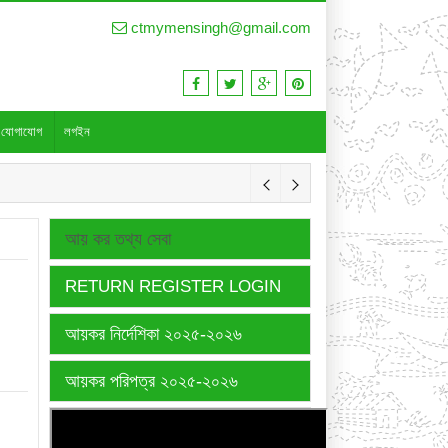
ctmymensingh@gmail.com
যোগাযোগ
লগইন
আয় কর তথ্য সেবা
RETURN REGISTER LOGIN
আয়কর নির্দেশিকা ২০২৫-২০২৬
আয়কর পরিপত্র ২০২৫-২০২৬