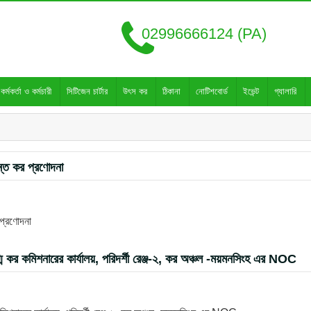
02996666124 (PA)
কর্মকর্তা ও কর্মচারী
সিটিজেন চার্টার
উৎস কর
ঠিকানা
নোটিশবোর্ড
ইভেন্ট
গ্যালারি
ন্ত কর প্রণোদনা
 প্রণোদনা
ুগ্ম কর কমিশনারের কার্যালয়, পরিদর্শী রেঞ্জ-২, কর অঞ্চল -ময়মনসিংহ এর NOC