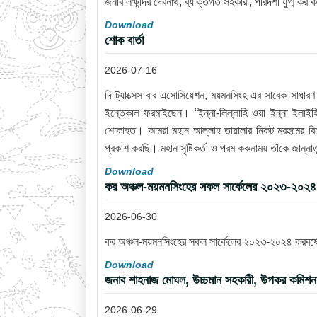
জনাব লক্ষীন্দর দেবনাথ, ব্যক্তিগত সহকারী, পরিদর্শী যুগ্ম কর
Download
শোক বার্তা
2026-07-16
দি ট্যাক্সেস বার এসোসিয়েশন, ময়মনসিংহ এর সাবেক সাধা
ইন্তেকাল ফরমাইছেন। “ইন্না-লিল্লাহি ওয়া ইন্না ইলাইহি
শোকাহত। আমরা মহান আল্লাহ তায়ালার নিকট মরহুমের বিদ
প্রকাশ করছি। মহান সৃষ্টিকর্তা ও পরম করুনাময় তাঁকে জান
Download
কর অঞ্চল-ময়মনসিংহের সকল সার্কেলের ২০২৩-২০২৪ ক
2026-06-30
কর অঞ্চল-ময়মনসিংহের সকল সার্কেলের ২০২৩-২০২৪ করবর্ষের
Download
জনাব শাহনাজ মোঘল, উচ্চমান সহকারী, উপকর কমিশনারে
2026-06-29