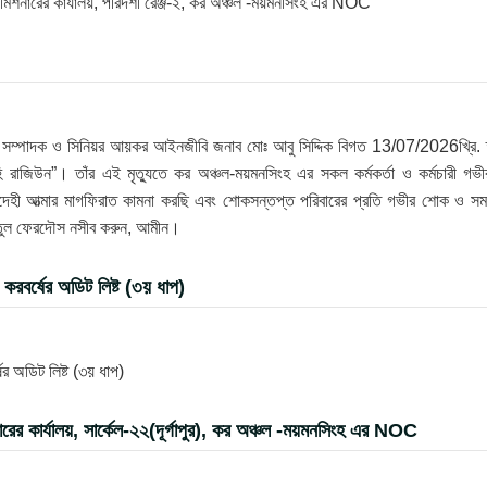
 কমিশনারের কার্যালয়, পরিদর্শী রেঞ্জ-২, কর অঞ্চল -ময়মনসিংহ এর NOC
রণ সম্পাদক ও সিনিয়র আয়কর আইনজীবি জনাব মোঃ আবু সিদ্দিক বিগত 13/07/2026খ্রি. 
 রাজিউন”। তাঁর এই মৃত্যুতে কর অঞ্চল-ময়মনসিংহ এর সকল কর্মকর্তা ও কর্মচারী গভী
েহী আত্মার মাগফিরাত কামনা করছি এবং শোকসন্তপ্ত পরিবারের প্রতি গভীর শোক ও সম
্নাতুল ফেরদৌস নসীব করুন, আমীন।
রবর্ষের অডিট লিষ্ট (৩য় ধাপ)
 অডিট লিষ্ট (৩য় ধাপ)
র কার্যালয়, সার্কেল-২২(দূর্গাপুর), কর অঞ্চল -ময়মনসিংহ এর NOC