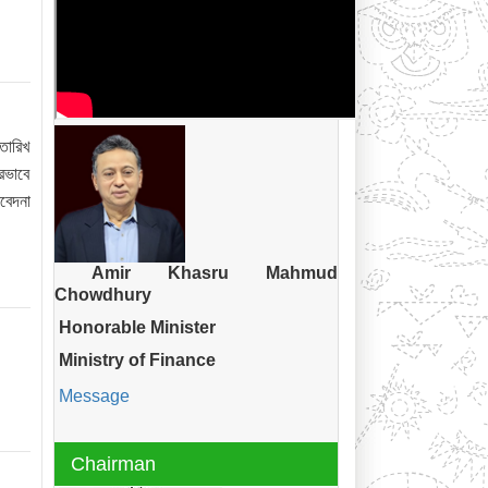
তারিখ
রভাবে
বেদনা
Amir Khasru Mahmud
Chowdhury
Honorable Minister
Ministry of Finance
Message
Chairman