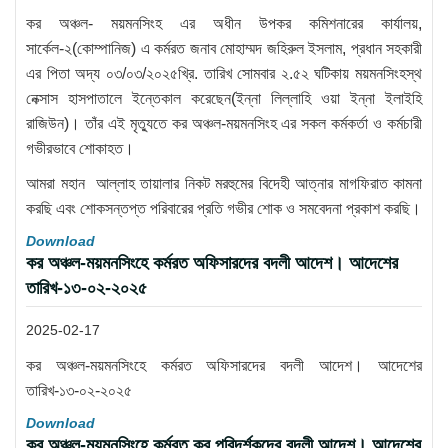
কর অঞ্চল- ময়মনসিংহ এর অধীন উপকর কমিশনারের কার্যালয়,
সার্কেল-২(কোম্পানিজ) এ কর্মরত জনাব মোহাম্মদ জহিরুল ইসলাম, প্রধান সহকারী
এর পিতা অদ্য ০৩/০৩/২০২৫খ্রি. তারিখ সোমবার ২.৫২ ঘটিকায় ময়মনসিংহস্থ
নেক্সাস হাসপাতালে ইন্তেকাল করেছেন(ইন্না লিল্লাহি ওয়া ইন্না ইলাইহি
রাজিউন)। তাঁর এই মৃত্যুতে কর অঞ্চল-ময়মনসিংহ এর সকল কর্মকর্তা ও কর্মচারী
গভীরভাবে শোকাহত।
আমরা মহান আল্লাহ তায়ালার নিকট মরহুমের বিদেহী আত্নার মাগফিরাত কামনা
করছি এবং শোকসন্তপ্ত পরিবারের প্রতি গভীর শোক ও সমবেদনা প্রকাশ করছি।
Download
কর অঞ্চল-ময়মনসিংহে কর্মরত অফিসারদের বদলী আদেশ। আদেশের
তারিখ-১৩-০২-২০২৫
2025-02-17
কর অঞ্চল-ময়মনসিংহে কর্মরত অফিসারদের বদলী আদেশ। আদেশের
তারিখ-১৩-০২-২০২৫
Download
কর অঞ্চল-ময়মনসিংহে কর্মরত কর পরিদর্শকদের বদলী আদেশ। আদেশের