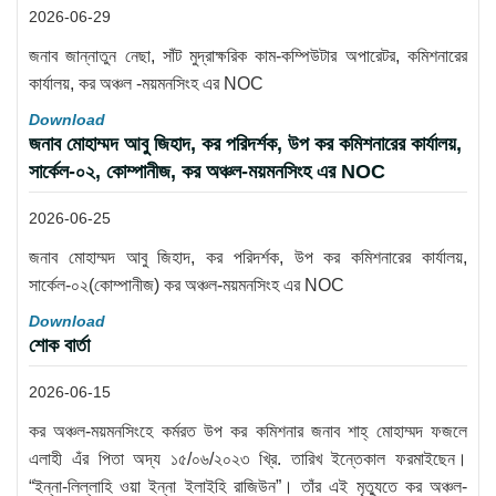
2026-06-29
জনাব জান্নাতুন নেছা, সাঁট মুদ্রাক্ষরিক কাম-কম্পিউটার অপারেটর, কমিশনারের
কার্যালয়, কর অঞ্চল -ময়মনসিংহ এর NOC
Download
জনাব মোহাম্মদ আবু জিহাদ, কর পরিদর্শক, উপ কর কমিশনারের কার্যালয়,
সার্কেল-০২, কোম্পানীজ, কর অঞ্চল-ময়মনসিংহ এর NOC
2026-06-25
জনাব মোহাম্মদ আবু জিহাদ, কর পরিদর্শক, উপ কর কমিশনারের কার্যালয়,
সার্কেল-০২(কোম্পানীজ) কর অঞ্চল-ময়মনসিংহ এর NOC
Download
শোক বার্তা
2026-06-15
কর অঞ্চল-ময়মনসিংহে কর্মরত উপ কর কমিশনার জনাব শাহ্ মোহাম্মদ ফজলে
এলাহী এঁর পিতা অদ্য ১৫/০৬/২০২৩ খ্রি. তারিখ ইন্তেকাল ফরমাইছেন।
“ইন্না-লিল্লাহি ওয়া ইন্না ইলাইহি রাজিউন”। তাঁর এই মৃত্যুতে কর অঞ্চল-