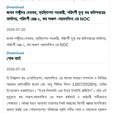
Download
জনাব লক্ষীন্দর দেবনাথ, ব্যক্তিগত সহকারী, পরিদর্শী যুগ্ম কর কমিশনারের
কার্যালয়, পরিদর্শী রেঞ্জ-২, কর অঞ্চল -ময়মনসিংহ এর NOC
2026-07-20
জনাব লক্ষীন্দর দেবনাথ, ব্যক্তিগত সহকারী, পরিদর্শী যুগ্ম কর কমিশনারের কার্যালয়,
পরিদর্শী রেঞ্জ-২, কর অঞ্চল -ময়মনসিংহ এর NOC
Download
শোক বার্তা
2026-07-16
দি ট্যাক্সেস বার এসোসিয়েশন, ময়মনসিংহ এর সাবেক সাধারণ সম্পাদক ও সিনিয়র
আয়কর আইনজীবি জনাব মোঃ আবু সিদ্দিক বিগত 13/07/2026খ্রি. তারিখ
ইন্তেকাল ফরমাইছেন। “ইন্না-লিল্লাহি ওয়া ইন্না ইলাইহি রাজিউন”। তাঁর এই
মৃত্যুতে কর অঞ্চল-ময়মনসিংহ এর সকল কর্মকর্তা ও কর্মচারী গভীরভাবে
শোকাহত। আমরা মহান আল্লাহ তায়ালার নিকট মরহুমের বিদেহী আত্মার মাগফিরাত
কামনা করছি এবং শোকসন্তপ্ত পরিবারের প্রতি গভীর শোক ও সমবেদনা প্রকাশ