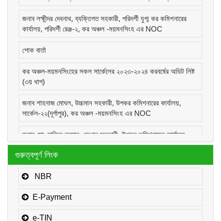
জনাব লক্ষীন্দর দেবনাথ, ব্যক্তিগত সহকারী, পরিদর্শী যুগ্ম কর কমিশনারের
কার্যালয়, পরিদর্শী রেঞ্জ-২, কর অঞ্চল -ময়মনসিংহ এর NOC
শোক বার্তা
কর অঞ্চল-ময়মনসিংহের সকল সার্কেলের ২০২৩-২০২৪ করবর্ষের অডিট লিষ্ট
(৩য় ধাপ)
জনাব শাহনাজ মোঘল, উচ্চমান সহকারী, উপকর কমিশনারের কার্যালয়,
সার্কেল-২২(দূর্গাপুর), কর অঞ্চল -ময়মনসিংহ এর NOC
জনাব মোঃ হাবিবুর রহমান, প্রধান সহকারী, উপকর কমিশনারের কার্যালয়,
সার্কেল-১(কোম্পানীজ), কর অঞ্চল -ময়মনসিংহ এর NOC
গুরুত্বপূর্ণ লিংক
জনাব মোঃ মোরাদুজ্জামান, সাঁট মুদ্রাক্ষরিক কাম-কম্পিউটার অপারেটর, উপকর
কমিশনারের কার্যালয়, সার্কেল-১(কোম্পানীজ), কর অঞ্চল -ময়মনসিংহ এর
NBR
NOC
E-Payment
e-TIN