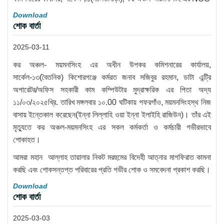
Download
শোক বার্তা
2025-03-11
কর অঞ্চল- ময়মনসিংহ এর অধীন উপকর কমিশনারের কার্যালয়,
সার্কেল-১৩(বৈতনিক) কিশোরগঞ্জে কর্মরত জনাব সজিবুর রহমান, ডাটা এন্ট্রি
অপারেটর/অফিস সহকারী কাম কম্পিউটার মুদ্রাক্ষরিক এর পিতা অদ্য
১১/০৩/২০২৫খ্রি. তারিখ মঙ্গলবার ১০.00 ঘটিকায় গফরগাঁও, ময়মনসিংহস্থ নিজ
বাসায় ইন্তেকাল করেছেন(ইন্না লিল্লাহি ওয়া ইন্না ইলাইহি রাজিউন)। তাঁর এই
মৃত্যুতে কর অঞ্চল-ময়মনসিংহ এর সকল কর্মকর্তা ও কর্মচারী গভীরভাবে
শোকাহত।
আমরা মহান আল্লাহ তায়ালার নিকট মরহুমের বিদেহী আত্নার মাগফিরাত কামনা
করছি এবং শোকসন্তপ্ত পরিবারের প্রতি গভীর শোক ও সমবেদনা প্রকাশ করছি।
Download
শোক বার্তা
2025-03-03