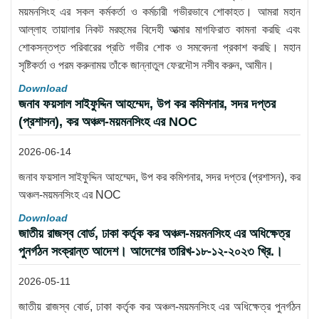
ময়মনসিংহ এর সকল কর্মকর্তা ও কর্মচারী গভীরভাবে শোকাহত। আমরা মহান
আল্লাহ তায়ালার নিকট মরহুমের বিদেহী আত্মার মাগফিরাত কামনা করছি এবং
শোকসন্তপ্ত পরিবারের প্রতি গভীর শোক ও সমবেদনা প্রকাশ করছি। মহান
সৃষ্টিকর্তা ও পরম করুনাময় তাঁকে জান্নাতুল ফেরদৌস নসীব করুন, আমীন।
Download
জনাব ফয়সাল সাইফুদ্দিন আহম্মেদ, উপ কর কমিশনার, সদর দপ্তর
(প্রশাসন), কর অঞ্চল-ময়মনসিংহ এর NOC
2026-06-14
জনাব ফয়সাল সাইফুদ্দিন আহম্মেদ, উপ কর কমিশনার, সদর দপ্তর (প্রশাসন), কর
অঞ্চল-ময়মনসিংহ এর NOC
Download
জাতীয় রাজস্ব বোর্ড, ঢাকা কর্তৃক কর অঞ্চল-ময়মনসিংহ এর অধিক্ষেত্র
পুনর্গঠন সংক্রান্ত আদেশ। আদেশের তারিখ-১৮-১২-২০২৩ খ্রি.।
2026-05-11
জাতীয় রাজস্ব বোর্ড, ঢাকা কর্তৃক কর অঞ্চল-ময়মনসিংহ এর অধিক্ষেত্র পুনর্গঠন