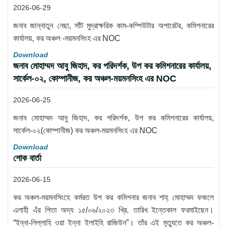
2026-06-29
জনাব জান্নাতুন নেছা, সাঁট মুদ্রাক্ষরিক কাম-কম্পিউটার অপারেটর, কমিশনারের
কার্যালয়, কর অঞ্চল -ময়মনসিংহ এর NOC
Download
জনাব মোহাম্মদ আবু জিহাদ, কর পরিদর্শক, উপ কর কমিশনারের কার্যালয়,
সার্কেল-০২, কোম্পানীজ, কর অঞ্চল-ময়মনসিংহ এর NOC
2026-06-25
জনাব মোহাম্মদ আবু জিহাদ, কর পরিদর্শক, উপ কর কমিশনারের কার্যালয়,
সার্কেল-০২(কোম্পানীজ) কর অঞ্চল-ময়মনসিংহ এর NOC
Download
শোক বার্তা
2026-06-15
কর অঞ্চল-ময়মনসিংহে কর্মরত উপ কর কমিশনার জনাব শাহ্ মোহাম্মদ ফজলে
এলাহী এঁর পিতা অদ্য ১৫/০৬/২০২৩ খ্রি. তারিখ ইন্তেকাল ফরমাইছেন।
“ইন্না-লিল্লাহি ওয়া ইন্না ইলাইহি রাজিউন”। তাঁর এই মৃত্যুতে কর অঞ্চল-