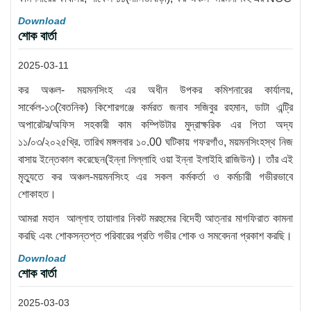
Download
শোক বার্তা
2025-03-11
কর অঞ্চল- ময়মনসিংহ এর অধীন উপকর কমিশনারের কার্যালয়,
সার্কেল-১৩(বৈতনিক) কিশোরগঞ্জে কর্মরত জনাব সজিবুর রহমান, ডাটা এন্ট্রি
অপারেটর/অফিস সহকারী কাম কম্পিউটার মুদ্রাক্ষরিক এর পিতা অদ্য
১১/০৩/২০২৫খ্রি. তারিখ মঙ্গলবার ১০.00 ঘটিকায় গফরগাঁও, ময়মনসিংহস্থ নিজ
বাসায় ইন্তেকাল করেছেন(ইন্না লিল্লাহি ওয়া ইন্না ইলাইহি রাজিউন)। তাঁর এই
মৃত্যুতে কর অঞ্চল-ময়মনসিংহ এর সকল কর্মকর্তা ও কর্মচারী গভীরভাবে
শোকাহত।
আমরা মহান আল্লাহ তায়ালার নিকট মরহুমের বিদেহী আত্নার মাগফিরাত কামনা
করছি এবং শোকসন্তপ্ত পরিবারের প্রতি গভীর শোক ও সমবেদনা প্রকাশ করছি।
Download
শোক বার্তা
2025-03-03