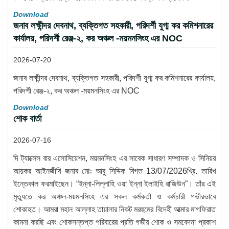
Download
জনাব লক্ষীন্দর দেবনাথ, ব্যক্তিগত সহকারী, পরিদর্শী যুগ্ম কর কমিশনারের
কার্যালয়, পরিদর্শী রেঞ্জ-২, কর অঞ্চল -ময়মনসিংহ এর NOC
2026-07-20
জনাব লক্ষীন্দর দেবনাথ, ব্যক্তিগত সহকারী, পরিদর্শী যুগ্ম কর কমিশনারের কার্যালয়,
পরিদর্শী রেঞ্জ-২, কর অঞ্চল -ময়মনসিংহ এর NOC
Download
শোক বার্তা
2026-07-16
দি ট্যাক্সেস বার এসোসিয়েশন, ময়মনসিংহ এর সাবেক সাধারণ সম্পাদক ও সিনিয়র
আয়কর আইনজীবি জনাব মোঃ আবু সিদ্দিক বিগত 13/07/2026খ্রি. তারিখ
ইন্তেকাল ফরমাইছেন। “ইন্না-লিল্লাহি ওয়া ইন্না ইলাইহি রাজিউন”। তাঁর এই
মৃত্যুতে কর অঞ্চল-ময়মনসিংহ এর সকল কর্মকর্তা ও কর্মচারী গভীরভাবে
শোকাহত। আমরা মহান আল্লাহ তায়ালার নিকট মরহুমের বিদেহী আত্মার মাগফিরাত
কামনা করছি এবং শোকসন্তপ্ত পরিবারের প্রতি গভীর শোক ও সমবেদনা প্রকাশ