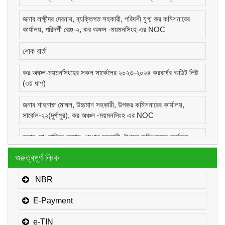
জনাব লক্ষীন্দর দেবনাথ, ব্যক্তিগত সহকারী, পরিদর্শী যুগ্ম কর কমিশনারের
কার্যালয়, পরিদর্শী রেঞ্জ-২, কর অঞ্চল -ময়মনসিংহ এর NOC
শোক বার্তা
কর অঞ্চল-ময়মনসিংহের সকল সার্কেলের ২০২৩-২০২৪ করবর্ষের অডিট লিষ্ট
(৩য় ধাপ)
জনাব শাহনাজ মোঘল, উচ্চমান সহকারী, উপকর কমিশনারের কার্যালয়,
সার্কেল-২২(দূর্গাপুর), কর অঞ্চল -ময়মনসিংহ এর NOC
জনাব মোঃ হাবিবুর রহমান, প্রধান সহকারী, উপকর কমিশনারের কার্যালয়,
সার্কেল-১(কোম্পানীজ), কর অঞ্চল -ময়মনসিংহ এর NOC
গুরুত্বপূর্ণ লিংক
জনাব মোঃ মোরাদুজ্জামান, সাঁট মুদ্রাক্ষরিক কাম-কম্পিউটার অপারেটর, উপকর
কমিশনারের কার্যালয়, সার্কেল-১(কোম্পানীজ), কর অঞ্চল -ময়মনসিংহ এর
NBR
NOC
E-Payment
e-TIN