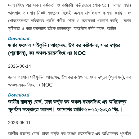
ময়মনসিংহ এর সকল কর্মকর্তা ও কর্মচারী গভীরভাবে শোকাহত। আমরা মহান
আল্লাহ তায়ালার নিকট মরহুমের বিদেহী আত্মার মাগফিরাত কামনা করছি এবং
শোকসন্তপ্ত পরিবারের প্রতি গভীর শোক ও সমবেদনা প্রকাশ করছি। মহান
সৃষ্টিকর্তা ও পরম করুনাময় তাঁকে জান্নাতুল ফেরদৌস নসীব করুন, আমীন।
Download
জনাব ফয়সাল সাইফুদ্দিন আহম্মেদ, উপ কর কমিশনার, সদর দপ্তর
(প্রশাসন), কর অঞ্চল-ময়মনসিংহ এর NOC
2026-06-14
জনাব ফয়সাল সাইফুদ্দিন আহম্মেদ, উপ কর কমিশনার, সদর দপ্তর (প্রশাসন), কর
অঞ্চল-ময়মনসিংহ এর NOC
Download
জাতীয় রাজস্ব বোর্ড, ঢাকা কর্তৃক কর অঞ্চল-ময়মনসিংহ এর অধিক্ষেত্র
পুনর্গঠন সংক্রান্ত আদেশ। আদেশের তারিখ-১৮-১২-২০২৩ খ্রি.।
2026-05-11
জাতীয় রাজস্ব বোর্ড, ঢাকা কর্তৃক কর অঞ্চল-ময়মনসিংহ এর অধিক্ষেত্র পুনর্গঠন