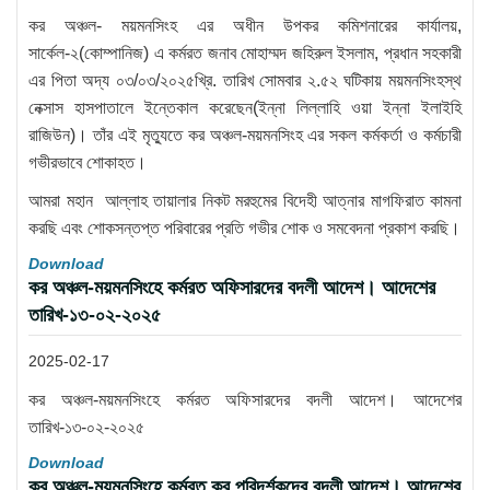
কর অঞ্চল- ময়মনসিংহ এর অধীন উপকর কমিশনারের কার্যালয়,
সার্কেল-২(কোম্পানিজ) এ কর্মরত জনাব মোহাম্মদ জহিরুল ইসলাম, প্রধান সহকারী
এর পিতা অদ্য ০৩/০৩/২০২৫খ্রি. তারিখ সোমবার ২.৫২ ঘটিকায় ময়মনসিংহস্থ
নেক্সাস হাসপাতালে ইন্তেকাল করেছেন(ইন্না লিল্লাহি ওয়া ইন্না ইলাইহি
রাজিউন)। তাঁর এই মৃত্যুতে কর অঞ্চল-ময়মনসিংহ এর সকল কর্মকর্তা ও কর্মচারী
গভীরভাবে শোকাহত।
আমরা মহান আল্লাহ তায়ালার নিকট মরহুমের বিদেহী আত্নার মাগফিরাত কামনা
করছি এবং শোকসন্তপ্ত পরিবারের প্রতি গভীর শোক ও সমবেদনা প্রকাশ করছি।
Download
কর অঞ্চল-ময়মনসিংহে কর্মরত অফিসারদের বদলী আদেশ। আদেশের
তারিখ-১৩-০২-২০২৫
2025-02-17
কর অঞ্চল-ময়মনসিংহে কর্মরত অফিসারদের বদলী আদেশ। আদেশের
তারিখ-১৩-০২-২০২৫
Download
কর অঞ্চল-ময়মনসিংহে কর্মরত কর পরিদর্শকদের বদলী আদেশ। আদেশের