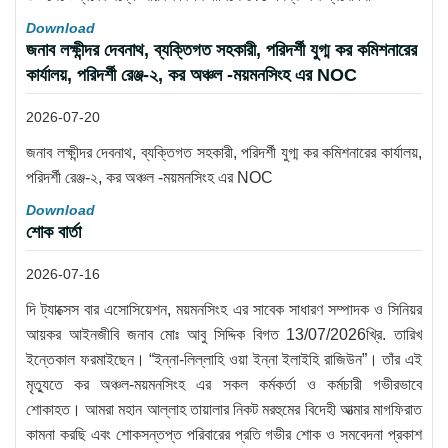
Download
জনাব লক্ষীন্দর দেবনাথ, ব্যক্তিগত সহকারী, পরিদর্শী যুগ্ম কর কমিশনারের
কার্যালয়, পরিদর্শী রেঞ্জ-২, কর অঞ্চল -ময়মনসিংহ এর NOC
2026-07-20
জনাব লক্ষীন্দর দেবনাথ, ব্যক্তিগত সহকারী, পরিদর্শী যুগ্ম কর কমিশনারের কার্যালয়,
পরিদর্শী রেঞ্জ-২, কর অঞ্চল -ময়মনসিংহ এর NOC
Download
শোক বার্তা
2026-07-16
দি ট্যাক্সেস বার এসোসিয়েশন, ময়মনসিংহ এর সাবেক সাধারণ সম্পাদক ও সিনিয়র
আয়কর আইনজীবি জনাব মোঃ আবু সিদ্দিক বিগত 13/07/2026খ্রি. তারিখ
ইন্তেকাল ফরমাইছেন। “ইন্না-লিল্লাহি ওয়া ইন্না ইলাইহি রাজিউন”। তাঁর এই
মৃত্যুতে কর অঞ্চল-ময়মনসিংহ এর সকল কর্মকর্তা ও কর্মচারী গভীরভাবে
শোকাহত। আমরা মহান আল্লাহ তায়ালার নিকট মরহুমের বিদেহী আত্মার মাগফিরাত
কামনা করছি এবং শোকসন্তপ্ত পরিবারের প্রতি গভীর শোক ও সমবেদনা প্রকাশ