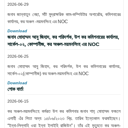
2026-06-29
জনাব জান্নাতুন নেছা, সাঁট মুদ্রাক্ষরিক কাম-কম্পিউটার অপারেটর, কমিশনারের
কার্যালয়, কর অঞ্চল -ময়মনসিংহ এর NOC
Download
জনাব মোহাম্মদ আবু জিহাদ, কর পরিদর্শক, উপ কর কমিশনারের কার্যালয়,
সার্কেল-০২, কোম্পানীজ, কর অঞ্চল-ময়মনসিংহ এর NOC
2026-06-25
জনাব মোহাম্মদ আবু জিহাদ, কর পরিদর্শক, উপ কর কমিশনারের কার্যালয়,
সার্কেল-০২(কোম্পানীজ) কর অঞ্চল-ময়মনসিংহ এর NOC
Download
শোক বার্তা
2026-06-15
কর অঞ্চল-ময়মনসিংহে কর্মরত উপ কর কমিশনার জনাব শাহ্ মোহাম্মদ ফজলে
এলাহী এঁর পিতা অদ্য ১৫/০৬/২০২৩ খ্রি. তারিখ ইন্তেকাল ফরমাইছেন।
“ইন্না-লিল্লাহি ওয়া ইন্না ইলাইহি রাজিউন”। তাঁর এই মৃত্যুতে কর অঞ্চল-