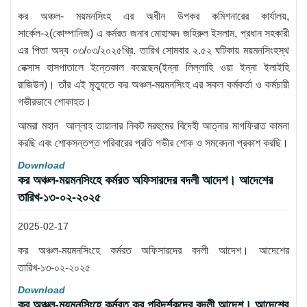
কর অঞ্চল- ময়মনসিংহ এর অধীন উপকর কমিশনারের কার্যালয়,
সার্কেল-২(কোম্পানিজ) এ কর্মরত জনাব মোহাম্মদ জহিরুল ইসলাম, প্রধান সহকারী
এর পিতা অদ্য ০৩/০৩/২০২৫খ্রি. তারিখ সোমবার ২.৫২ ঘটিকায় ময়মনসিংহস্থ
নেক্সাস হাসপাতালে ইন্তেকাল করেছেন(ইন্না লিল্লাহি ওয়া ইন্না ইলাইহি
রাজিউন)। তাঁর এই মৃত্যুতে কর অঞ্চল-ময়মনসিংহ এর সকল কর্মকর্তা ও কর্মচারী
গভীরভাবে শোকাহত।
আমরা মহান আল্লাহ তায়ালার নিকট মরহুমের বিদেহী আত্নার মাগফিরাত কামনা
করছি এবং শোকসন্তপ্ত পরিবারের প্রতি গভীর শোক ও সমবেদনা প্রকাশ করছি।
Download
কর অঞ্চল-ময়মনসিংহে কর্মরত অফিসারদের বদলী আদেশ। আদেশের
তারিখ-১৩-০২-২০২৫
2025-02-17
কর অঞ্চল-ময়মনসিংহে কর্মরত অফিসারদের বদলী আদেশ। আদেশের
তারিখ-১৩-০২-২০২৫
Download
কর অঞ্চল-ময়মনসিংহে কর্মরত কর পরিদর্শকদের বদলী আদেশ। আদেশের