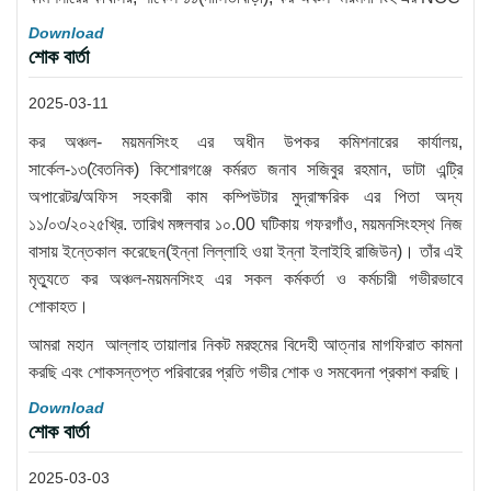
Download
শোক বার্তা
2025-03-11
কর অঞ্চল- ময়মনসিংহ এর অধীন উপকর কমিশনারের কার্যালয়,
সার্কেল-১৩(বৈতনিক) কিশোরগঞ্জে কর্মরত জনাব সজিবুর রহমান, ডাটা এন্ট্রি
অপারেটর/অফিস সহকারী কাম কম্পিউটার মুদ্রাক্ষরিক এর পিতা অদ্য
১১/০৩/২০২৫খ্রি. তারিখ মঙ্গলবার ১০.00 ঘটিকায় গফরগাঁও, ময়মনসিংহস্থ নিজ
বাসায় ইন্তেকাল করেছেন(ইন্না লিল্লাহি ওয়া ইন্না ইলাইহি রাজিউন)। তাঁর এই
মৃত্যুতে কর অঞ্চল-ময়মনসিংহ এর সকল কর্মকর্তা ও কর্মচারী গভীরভাবে
শোকাহত।
আমরা মহান আল্লাহ তায়ালার নিকট মরহুমের বিদেহী আত্নার মাগফিরাত কামনা
করছি এবং শোকসন্তপ্ত পরিবারের প্রতি গভীর শোক ও সমবেদনা প্রকাশ করছি।
Download
শোক বার্তা
2025-03-03