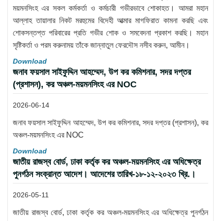
ময়মনসিংহ এর সকল কর্মকর্তা ও কর্মচারী গভীরভাবে শোকাহত। আমরা মহান
আল্লাহ তায়ালার নিকট মরহুমের বিদেহী আত্মার মাগফিরাত কামনা করছি এবং
শোকসন্তপ্ত পরিবারের প্রতি গভীর শোক ও সমবেদনা প্রকাশ করছি। মহান
সৃষ্টিকর্তা ও পরম করুনাময় তাঁকে জান্নাতুল ফেরদৌস নসীব করুন, আমীন।
Download
জনাব ফয়সাল সাইফুদ্দিন আহম্মেদ, উপ কর কমিশনার, সদর দপ্তর
(প্রশাসন), কর অঞ্চল-ময়মনসিংহ এর NOC
2026-06-14
জনাব ফয়সাল সাইফুদ্দিন আহম্মেদ, উপ কর কমিশনার, সদর দপ্তর (প্রশাসন), কর
অঞ্চল-ময়মনসিংহ এর NOC
Download
জাতীয় রাজস্ব বোর্ড, ঢাকা কর্তৃক কর অঞ্চল-ময়মনসিংহ এর অধিক্ষেত্র
পুনর্গঠন সংক্রান্ত আদেশ। আদেশের তারিখ-১৮-১২-২০২৩ খ্রি.।
2026-05-11
জাতীয় রাজস্ব বোর্ড, ঢাকা কর্তৃক কর অঞ্চল-ময়মনসিংহ এর অধিক্ষেত্র পুনর্গঠন