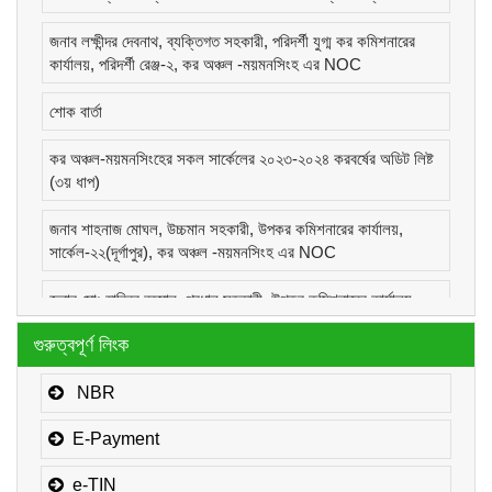
জনাব লক্ষীন্দর দেবনাথ, ব্যক্তিগত সহকারী, পরিদর্শী যুগ্ম কর কমিশনারের
কার্যালয়, পরিদর্শী রেঞ্জ-২, কর অঞ্চল -ময়মনসিংহ এর NOC
শোক বার্তা
কর অঞ্চল-ময়মনসিংহের সকল সার্কেলের ২০২৩-২০২৪ করবর্ষের অডিট লিষ্ট
(৩য় ধাপ)
জনাব শাহনাজ মোঘল, উচ্চমান সহকারী, উপকর কমিশনারের কার্যালয়,
সার্কেল-২২(দূর্গাপুর), কর অঞ্চল -ময়মনসিংহ এর NOC
জনাব মোঃ হাবিবুর রহমান, প্রধান সহকারী, উপকর কমিশনারের কার্যালয়,
সার্কেল-১(কোম্পানীজ), কর অঞ্চল -ময়মনসিংহ এর NOC
গুরুত্বপূর্ণ লিংক
জনাব মোঃ মোরাদুজ্জামান, সাঁট মুদ্রাক্ষরিক কাম-কম্পিউটার অপারেটর, উপকর
কমিশনারের কার্যালয়, সার্কেল-১(কোম্পানীজ), কর অঞ্চল -ময়মনসিংহ এর
NBR
NOC
E-Payment
e-TIN