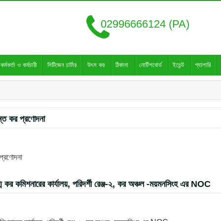
02996666124 (PA)
কর্মকর্তা ও কর্মচারী
সিটিজেন চার্টার
উৎস কর
ঠিকানা
নোটিশবোর্ড
ইভেন্ট
গ্যালারি
ন্ত কর প্রণোদনা
 প্রণোদনা
ুগ্ম কর কমিশনারের কার্যালয়, পরিদর্শী রেঞ্জ-২, কর অঞ্চল -ময়মনসিংহ এর NOC