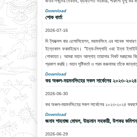
জনাব লক্ষীন্দর দেবনাথ, ব্যক্তিগত সহকারী, পরিদর্শী যুগ্ম কর
Download
শোক বার্তা
2026-07-16
দি ট্যাক্সেস বার এসোসিয়েশন, ময়মনসিংহ এর সাবেক সাধা
ইন্তেকাল ফরমাইছেন। “ইন্না-লিল্লাহি ওয়া ইন্না ইলাইহি
শোকাহত। আমরা মহান আল্লাহ তায়ালার নিকট মরহুমের বিদ
প্রকাশ করছি। মহান সৃষ্টিকর্তা ও পরম করুনাময় তাঁকে জান
Download
কর অঞ্চল-ময়মনসিংহের সকল সার্কেলের ২০২৩-২০২৪ ক
2026-06-30
কর অঞ্চল-ময়মনসিংহের সকল সার্কেলের ২০২৩-২০২৪ করবর্ষের
Download
জনাব শাহনাজ মোঘল, উচ্চমান সহকারী, উপকর কমিশনারে
2026-06-29