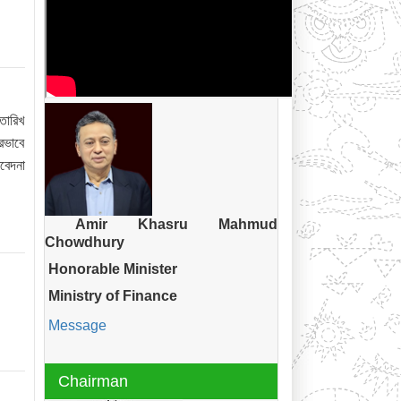
তারিখ
রভাবে
বেদনা
Amir Khasru Mahmud
Chowdhury
Honorable Minister
Ministry of Finance
Message
Chairman