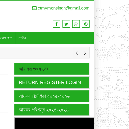
ctmymensingh@gmail.com
যোগাযোগ
লগইন
আয় কর তথ্য সেবা
RETURN REGISTER LOGIN
আয়কর নির্দেশিকা ২০২৫-২০২৬
আয়কর পরিপত্র ২০২৫-২০২৬