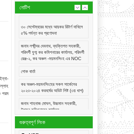
নোটিশ
৩০ সেপ্টেম্বরের মধ্যে আয়কর রিটার্ণ দাখিলে
৫% পর্যন্ত কর প্রণোদনা
জনাব লক্ষীন্দর দেবনাথ, ব্যক্তিগত সহকারী,
পরিদর্শী যুগ্ম কর কমিশনারের কার্যালয়, পরিদর্শী
রেঞ্জ-২, কর অঞ্চল -ময়মনসিংহ এর NOC
শোক বার্তা
ন্না-
কর অঞ্চল-ময়মনসিংহের সকল সার্কেলের
ল্লাহ
২০২৩-২০২৪ করবর্ষের অডিট লিষ্ট (৩য় ধাপ)
ও পরম
জনাব শাহনাজ মোঘল, উচ্চমান সহকারী,
উপকর কমিশনারের কার্যালয়,
সার্কেল-২২(দূর্গাপুর), কর অঞ্চল -ময়মনসিংহ
গুরুত্বপূর্ণ লিংক
এর NOC