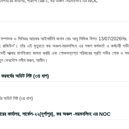
 কমিশনারের কার্যালয়, পরিদর্শী রেঞ্জ-২, কর অঞ্চল -ময়মনসিংহ এর NOC
রণ সম্পাদক ও সিনিয়র আয়কর আইনজীবি জনাব মোঃ আবু সিদ্দিক বিগত 13/07/2026খ্রি. 
 রাজিউন”। তাঁর এই মৃত্যুতে কর অঞ্চল-ময়মনসিংহ এর সকল কর্মকর্তা ও কর্মচারী গভী
েহী আত্মার মাগফিরাত কামনা করছি এবং শোকসন্তপ্ত পরিবারের প্রতি গভীর শোক ও সম
্নাতুল ফেরদৌস নসীব করুন, আমীন।
রবর্ষের অডিট লিষ্ট (৩য় ধাপ)
 অডিট লিষ্ট (৩য় ধাপ)
র কার্যালয়, সার্কেল-২২(দূর্গাপুর), কর অঞ্চল -ময়মনসিংহ এর NOC