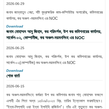
2026-06-29
জনাব জান্নাতুন নেছা, সাঁট মুদ্রাক্ষরিক কাম-কম্পিউটার অপারেটর, কমিশনারের
কার্যালয়, কর অঞ্চল -ময়মনসিংহ এর NOC
Download
জনাব মোহাম্মদ আবু জিহাদ, কর পরিদর্শক, উপ কর কমিশনারের কার্যালয়,
সার্কেল-০২, কোম্পানীজ, কর অঞ্চল-ময়মনসিংহ এর NOC
2026-06-25
জনাব মোহাম্মদ আবু জিহাদ, কর পরিদর্শক, উপ কর কমিশনারের কার্যালয়,
সার্কেল-০২(কোম্পানীজ) কর অঞ্চল-ময়মনসিংহ এর NOC
Download
শোক বার্তা
2026-06-15
কর অঞ্চল-ময়মনসিংহে কর্মরত উপ কর কমিশনার জনাব শাহ্ মোহাম্মদ ফজলে
এলাহী এঁর পিতা অদ্য ১৫/০৬/২০২৩ খ্রি. তারিখ ইন্তেকাল ফরমাইছেন।
“ইন্না-লিল্লাহি ওয়া ইন্না ইলাইহি রাজিউন”। তাঁর এই মৃত্যুতে কর অঞ্চল-