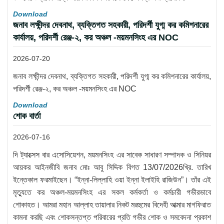
Download
জনাব লক্ষীন্দর দেবনাথ, ব্যক্তিগত সহকারী, পরিদর্শী যুগ্ম কর কমিশনারের
কার্যালয়, পরিদর্শী রেঞ্জ-২, কর অঞ্চল -ময়মনসিংহ এর NOC
2026-07-20
জনাব লক্ষীন্দর দেবনাথ, ব্যক্তিগত সহকারী, পরিদর্শী যুগ্ম কর কমিশনারের কার্যালয়,
পরিদর্শী রেঞ্জ-২, কর অঞ্চল -ময়মনসিংহ এর NOC
Download
শোক বার্তা
2026-07-16
দি ট্যাক্সেস বার এসোসিয়েশন, ময়মনসিংহ এর সাবেক সাধারণ সম্পাদক ও সিনিয়র
আয়কর আইনজীবি জনাব মোঃ আবু সিদ্দিক বিগত 13/07/2026খ্রি. তারিখ
ইন্তেকাল ফরমাইছেন। “ইন্না-লিল্লাহি ওয়া ইন্না ইলাইহি রাজিউন”। তাঁর এই
মৃত্যুতে কর অঞ্চল-ময়মনসিংহ এর সকল কর্মকর্তা ও কর্মচারী গভীরভাবে
শোকাহত। আমরা মহান আল্লাহ তায়ালার নিকট মরহুমের বিদেহী আত্মার মাগফিরাত
কামনা করছি এবং শোকসন্তপ্ত পরিবারের প্রতি গভীর শোক ও সমবেদনা প্রকাশ