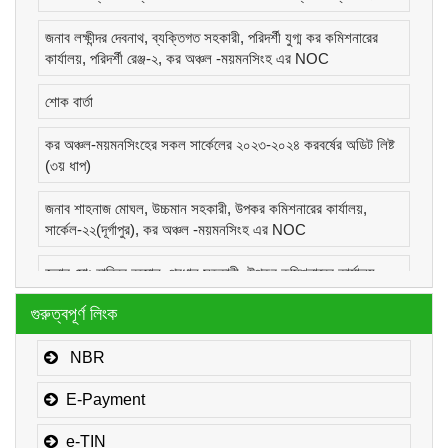
জনাব লক্ষীন্দর দেবনাথ, ব্যক্তিগত সহকারী, পরিদর্শী যুগ্ম কর কমিশনারের
কার্যালয়, পরিদর্শী রেঞ্জ-২, কর অঞ্চল -ময়মনসিংহ এর NOC
শোক বার্তা
কর অঞ্চল-ময়মনসিংহের সকল সার্কেলের ২০২৩-২০২৪ করবর্ষের অডিট লিষ্ট
(৩য় ধাপ)
জনাব শাহনাজ মোঘল, উচ্চমান সহকারী, উপকর কমিশনারের কার্যালয়,
সার্কেল-২২(দূর্গাপুর), কর অঞ্চল -ময়মনসিংহ এর NOC
জনাব মোঃ হাবিবুর রহমান, প্রধান সহকারী, উপকর কমিশনারের কার্যালয়,
সার্কেল-১(কোম্পানীজ), কর অঞ্চল -ময়মনসিংহ এর NOC
গুরুত্বপূর্ণ লিংক
জনাব মোঃ মোরাদুজ্জামান, সাঁট মুদ্রাক্ষরিক কাম-কম্পিউটার অপারেটর, উপকর
কমিশনারের কার্যালয়, সার্কেল-১(কোম্পানীজ), কর অঞ্চল -ময়মনসিংহ এর
NBR
NOC
E-Payment
e-TIN