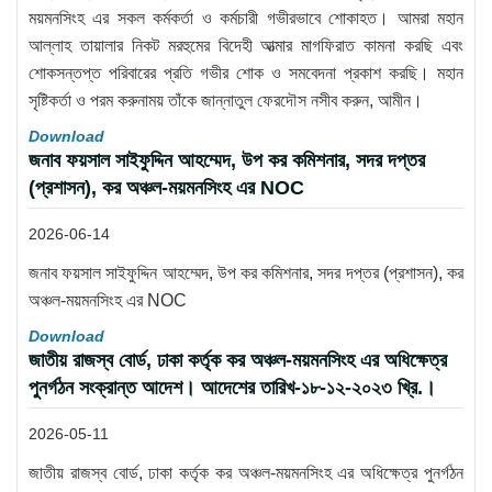
ময়মনসিংহ এর সকল কর্মকর্তা ও কর্মচারী গভীরভাবে শোকাহত। আমরা মহান
আল্লাহ তায়ালার নিকট মরহুমের বিদেহী আত্মার মাগফিরাত কামনা করছি এবং
শোকসন্তপ্ত পরিবারের প্রতি গভীর শোক ও সমবেদনা প্রকাশ করছি। মহান
সৃষ্টিকর্তা ও পরম করুনাময় তাঁকে জান্নাতুল ফেরদৌস নসীব করুন, আমীন।
Download
জনাব ফয়সাল সাইফুদ্দিন আহম্মেদ, উপ কর কমিশনার, সদর দপ্তর
(প্রশাসন), কর অঞ্চল-ময়মনসিংহ এর NOC
2026-06-14
জনাব ফয়সাল সাইফুদ্দিন আহম্মেদ, উপ কর কমিশনার, সদর দপ্তর (প্রশাসন), কর
অঞ্চল-ময়মনসিংহ এর NOC
Download
জাতীয় রাজস্ব বোর্ড, ঢাকা কর্তৃক কর অঞ্চল-ময়মনসিংহ এর অধিক্ষেত্র
পুনর্গঠন সংক্রান্ত আদেশ। আদেশের তারিখ-১৮-১২-২০২৩ খ্রি.।
2026-05-11
জাতীয় রাজস্ব বোর্ড, ঢাকা কর্তৃক কর অঞ্চল-ময়মনসিংহ এর অধিক্ষেত্র পুনর্গঠন