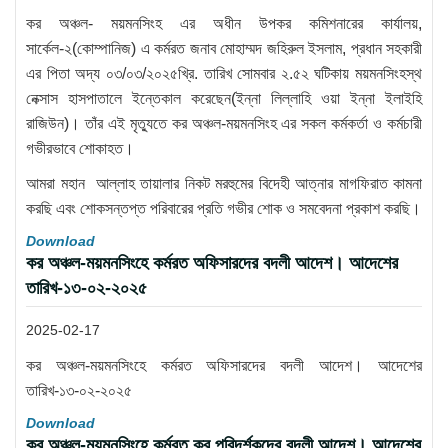
কর অঞ্চল- ময়মনসিংহ এর অধীন উপকর কমিশনারের কার্যালয়,
সার্কেল-২(কোম্পানিজ) এ কর্মরত জনাব মোহাম্মদ জহিরুল ইসলাম, প্রধান সহকারী
এর পিতা অদ্য ০৩/০৩/২০২৫খ্রি. তারিখ সোমবার ২.৫২ ঘটিকায় ময়মনসিংহস্থ
নেক্সাস হাসপাতালে ইন্তেকাল করেছেন(ইন্না লিল্লাহি ওয়া ইন্না ইলাইহি
রাজিউন)। তাঁর এই মৃত্যুতে কর অঞ্চল-ময়মনসিংহ এর সকল কর্মকর্তা ও কর্মচারী
গভীরভাবে শোকাহত।
আমরা মহান আল্লাহ তায়ালার নিকট মরহুমের বিদেহী আত্নার মাগফিরাত কামনা
করছি এবং শোকসন্তপ্ত পরিবারের প্রতি গভীর শোক ও সমবেদনা প্রকাশ করছি।
Download
কর অঞ্চল-ময়মনসিংহে কর্মরত অফিসারদের বদলী আদেশ। আদেশের
তারিখ-১৩-০২-২০২৫
2025-02-17
কর অঞ্চল-ময়মনসিংহে কর্মরত অফিসারদের বদলী আদেশ। আদেশের
তারিখ-১৩-০২-২০২৫
Download
কর অঞ্চল-ময়মনসিংহে কর্মরত কর পরিদর্শকদের বদলী আদেশ। আদেশের