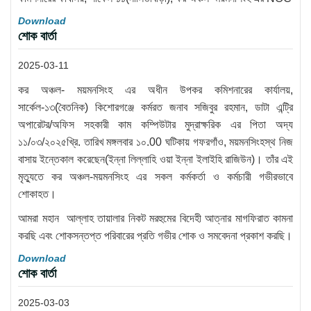
Download
শোক বার্তা
2025-03-11
কর অঞ্চল- ময়মনসিংহ এর অধীন উপকর কমিশনারের কার্যালয়,
সার্কেল-১৩(বৈতনিক) কিশোরগঞ্জে কর্মরত জনাব সজিবুর রহমান, ডাটা এন্ট্রি
অপারেটর/অফিস সহকারী কাম কম্পিউটার মুদ্রাক্ষরিক এর পিতা অদ্য
১১/০৩/২০২৫খ্রি. তারিখ মঙ্গলবার ১০.00 ঘটিকায় গফরগাঁও, ময়মনসিংহস্থ নিজ
বাসায় ইন্তেকাল করেছেন(ইন্না লিল্লাহি ওয়া ইন্না ইলাইহি রাজিউন)। তাঁর এই
মৃত্যুতে কর অঞ্চল-ময়মনসিংহ এর সকল কর্মকর্তা ও কর্মচারী গভীরভাবে
শোকাহত।
আমরা মহান আল্লাহ তায়ালার নিকট মরহুমের বিদেহী আত্নার মাগফিরাত কামনা
করছি এবং শোকসন্তপ্ত পরিবারের প্রতি গভীর শোক ও সমবেদনা প্রকাশ করছি।
Download
শোক বার্তা
2025-03-03