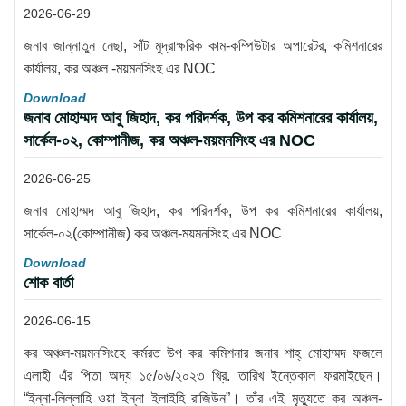
2026-06-29
জনাব জান্নাতুন নেছা, সাঁট মুদ্রাক্ষরিক কাম-কম্পিউটার অপারেটর, কমিশনারের
কার্যালয়, কর অঞ্চল -ময়মনসিংহ এর NOC
Download
জনাব মোহাম্মদ আবু জিহাদ, কর পরিদর্শক, উপ কর কমিশনারের কার্যালয়,
সার্কেল-০২, কোম্পানীজ, কর অঞ্চল-ময়মনসিংহ এর NOC
2026-06-25
জনাব মোহাম্মদ আবু জিহাদ, কর পরিদর্শক, উপ কর কমিশনারের কার্যালয়,
সার্কেল-০২(কোম্পানীজ) কর অঞ্চল-ময়মনসিংহ এর NOC
Download
শোক বার্তা
2026-06-15
কর অঞ্চল-ময়মনসিংহে কর্মরত উপ কর কমিশনার জনাব শাহ্ মোহাম্মদ ফজলে
এলাহী এঁর পিতা অদ্য ১৫/০৬/২০২৩ খ্রি. তারিখ ইন্তেকাল ফরমাইছেন।
“ইন্না-লিল্লাহি ওয়া ইন্না ইলাইহি রাজিউন”। তাঁর এই মৃত্যুতে কর অঞ্চল-