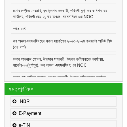
জনাব লক্ষীন্দর দেবনাথ, ব্যক্তিগত সহকারী, পরিদর্শী যুগ্ম কর কমিশনারের
কার্যালয়, পরিদর্শী রেঞ্জ-২, কর অঞ্চল -ময়মনসিংহ এর NOC
শোক বার্তা
কর অঞ্চল-ময়মনসিংহের সকল সার্কেলের ২০২৩-২০২৪ করবর্ষের অডিট লিষ্ট
(৩য় ধাপ)
জনাব শাহনাজ মোঘল, উচ্চমান সহকারী, উপকর কমিশনারের কার্যালয়,
সার্কেল-২২(দূর্গাপুর), কর অঞ্চল -ময়মনসিংহ এর NOC
জনাব মোঃ হাবিবুর রহমান, প্রধান সহকারী, উপকর কমিশনারের কার্যালয়,
সার্কেল-১(কোম্পানীজ), কর অঞ্চল -ময়মনসিংহ এর NOC
গুরুত্বপূর্ণ লিংক
জনাব মোঃ মোরাদুজ্জামান, সাঁট মুদ্রাক্ষরিক কাম-কম্পিউটার অপারেটর, উপকর
কমিশনারের কার্যালয়, সার্কেল-১(কোম্পানীজ), কর অঞ্চল -ময়মনসিংহ এর
NBR
NOC
E-Payment
e-TIN