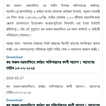
কর অঞ্চল- ময়মনসিংহ এর অধীন উপকর কমিশনারের কার্যালয়,
সার্কেল-২(কোম্পানিজ) এ কর্মরত জনাব মোহাম্মদ জহিরুল ইসলাম, প্রধান সহকারী
এর পিতা অদ্য ০৩/০৩/২০২৫খ্রি. তারিখ সোমবার ২.৫২ ঘটিকায় ময়মনসিংহস্থ
নেক্সাস হাসপাতালে ইন্তেকাল করেছেন(ইন্না লিল্লাহি ওয়া ইন্না ইলাইহি
রাজিউন)। তাঁর এই মৃত্যুতে কর অঞ্চল-ময়মনসিংহ এর সকল কর্মকর্তা ও কর্মচারী
গভীরভাবে শোকাহত।
আমরা মহান আল্লাহ তায়ালার নিকট মরহুমের বিদেহী আত্নার মাগফিরাত কামনা
করছি এবং শোকসন্তপ্ত পরিবারের প্রতি গভীর শোক ও সমবেদনা প্রকাশ করছি।
Download
কর অঞ্চল-ময়মনসিংহে কর্মরত অফিসারদের বদলী আদেশ। আদেশের
তারিখ-১৩-০২-২০২৫
2025-02-17
কর অঞ্চল-ময়মনসিংহে কর্মরত অফিসারদের বদলী আদেশ। আদেশের
তারিখ-১৩-০২-২০২৫
Download
কর অঞ্চল-ময়মনসিংহে কর্মরত কর পরিদর্শকদের বদলী আদেশ। আদেশের