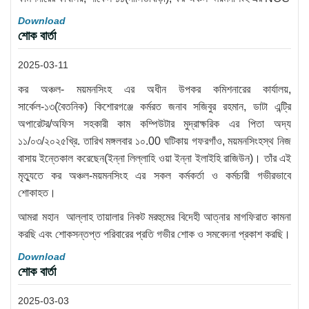
Download
শোক বার্তা
2025-03-11
কর অঞ্চল- ময়মনসিংহ এর অধীন উপকর কমিশনারের কার্যালয়,
সার্কেল-১৩(বৈতনিক) কিশোরগঞ্জে কর্মরত জনাব সজিবুর রহমান, ডাটা এন্ট্রি
অপারেটর/অফিস সহকারী কাম কম্পিউটার মুদ্রাক্ষরিক এর পিতা অদ্য
১১/০৩/২০২৫খ্রি. তারিখ মঙ্গলবার ১০.00 ঘটিকায় গফরগাঁও, ময়মনসিংহস্থ নিজ
বাসায় ইন্তেকাল করেছেন(ইন্না লিল্লাহি ওয়া ইন্না ইলাইহি রাজিউন)। তাঁর এই
মৃত্যুতে কর অঞ্চল-ময়মনসিংহ এর সকল কর্মকর্তা ও কর্মচারী গভীরভাবে
শোকাহত।
আমরা মহান আল্লাহ তায়ালার নিকট মরহুমের বিদেহী আত্নার মাগফিরাত কামনা
করছি এবং শোকসন্তপ্ত পরিবারের প্রতি গভীর শোক ও সমবেদনা প্রকাশ করছি।
Download
শোক বার্তা
2025-03-03