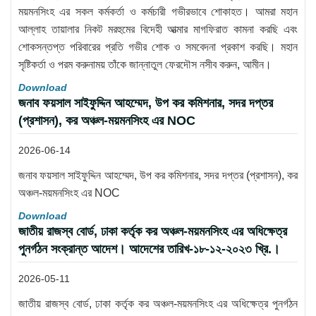
ময়মনসিংহ এর সকল কর্মকর্তা ও কর্মচারী গভীরভাবে শোকাহত। আমরা মহান
আল্লাহ তায়ালার নিকট মরহুমের বিদেহী আত্মার মাগফিরাত কামনা করছি এবং
শোকসন্তপ্ত পরিবারের প্রতি গভীর শোক ও সমবেদনা প্রকাশ করছি। মহান
সৃষ্টিকর্তা ও পরম করুনাময় তাঁকে জান্নাতুল ফেরদৌস নসীব করুন, আমীন।
Download
জনাব ফয়সাল সাইফুদ্দিন আহম্মেদ, উপ কর কমিশনার, সদর দপ্তর
(প্রশাসন), কর অঞ্চল-ময়মনসিংহ এর NOC
2026-06-14
জনাব ফয়সাল সাইফুদ্দিন আহম্মেদ, উপ কর কমিশনার, সদর দপ্তর (প্রশাসন), কর
অঞ্চল-ময়মনসিংহ এর NOC
Download
জাতীয় রাজস্ব বোর্ড, ঢাকা কর্তৃক কর অঞ্চল-ময়মনসিংহ এর অধিক্ষেত্র
পুনর্গঠন সংক্রান্ত আদেশ। আদেশের তারিখ-১৮-১২-২০২৩ খ্রি.।
2026-05-11
জাতীয় রাজস্ব বোর্ড, ঢাকা কর্তৃক কর অঞ্চল-ময়মনসিংহ এর অধিক্ষেত্র পুনর্গঠন