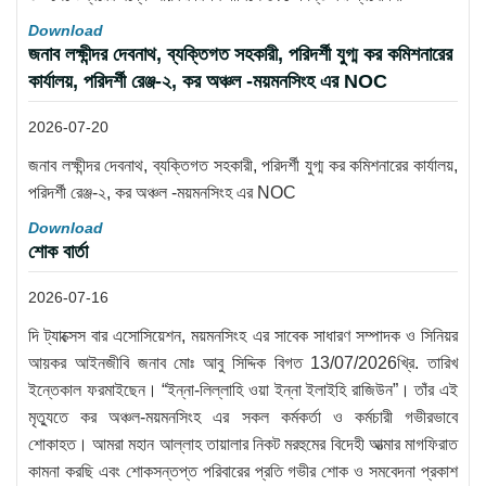
Download
জনাব লক্ষীন্দর দেবনাথ, ব্যক্তিগত সহকারী, পরিদর্শী যুগ্ম কর কমিশনারের
কার্যালয়, পরিদর্শী রেঞ্জ-২, কর অঞ্চল -ময়মনসিংহ এর NOC
2026-07-20
জনাব লক্ষীন্দর দেবনাথ, ব্যক্তিগত সহকারী, পরিদর্শী যুগ্ম কর কমিশনারের কার্যালয়,
পরিদর্শী রেঞ্জ-২, কর অঞ্চল -ময়মনসিংহ এর NOC
Download
শোক বার্তা
2026-07-16
দি ট্যাক্সেস বার এসোসিয়েশন, ময়মনসিংহ এর সাবেক সাধারণ সম্পাদক ও সিনিয়র
আয়কর আইনজীবি জনাব মোঃ আবু সিদ্দিক বিগত 13/07/2026খ্রি. তারিখ
ইন্তেকাল ফরমাইছেন। “ইন্না-লিল্লাহি ওয়া ইন্না ইলাইহি রাজিউন”। তাঁর এই
মৃত্যুতে কর অঞ্চল-ময়মনসিংহ এর সকল কর্মকর্তা ও কর্মচারী গভীরভাবে
শোকাহত। আমরা মহান আল্লাহ তায়ালার নিকট মরহুমের বিদেহী আত্মার মাগফিরাত
কামনা করছি এবং শোকসন্তপ্ত পরিবারের প্রতি গভীর শোক ও সমবেদনা প্রকাশ