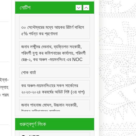
নোটিশ
৩০ সেপ্টেম্বরের মধ্যে আয়কর রিটার্ণ দাখিলে
৫% পর্যন্ত কর প্রণোদনা
জনাব লক্ষীন্দর দেবনাথ, ব্যক্তিগত সহকারী,
পরিদর্শী যুগ্ম কর কমিশনারের কার্যালয়, পরিদর্শী
রেঞ্জ-২, কর অঞ্চল -ময়মনসিংহ এর NOC
শোক বার্তা
ন্না-
কর অঞ্চল-ময়মনসিংহের সকল সার্কেলের
ল্লাহ
২০২৩-২০২৪ করবর্ষের অডিট লিষ্ট (৩য় ধাপ)
ও পরম
জনাব শাহনাজ মোঘল, উচ্চমান সহকারী,
উপকর কমিশনারের কার্যালয়,
সার্কেল-২২(দূর্গাপুর), কর অঞ্চল -ময়মনসিংহ
গুরুত্বপূর্ণ লিংক
এর NOC