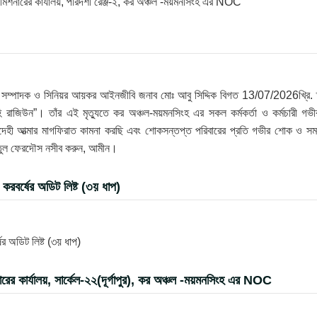
 কমিশনারের কার্যালয়, পরিদর্শী রেঞ্জ-২, কর অঞ্চল -ময়মনসিংহ এর NOC
রণ সম্পাদক ও সিনিয়র আয়কর আইনজীবি জনাব মোঃ আবু সিদ্দিক বিগত 13/07/2026খ্রি. 
 রাজিউন”। তাঁর এই মৃত্যুতে কর অঞ্চল-ময়মনসিংহ এর সকল কর্মকর্তা ও কর্মচারী গভী
েহী আত্মার মাগফিরাত কামনা করছি এবং শোকসন্তপ্ত পরিবারের প্রতি গভীর শোক ও সম
্নাতুল ফেরদৌস নসীব করুন, আমীন।
রবর্ষের অডিট লিষ্ট (৩য় ধাপ)
 অডিট লিষ্ট (৩য় ধাপ)
র কার্যালয়, সার্কেল-২২(দূর্গাপুর), কর অঞ্চল -ময়মনসিংহ এর NOC