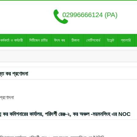
02996666124 (PA)
কর্মকর্তা ও কর্মচারী
সিটিজেন চার্টার
উৎস কর
ঠিকানা
নোটিশবোর্ড
ইভেন্ট
গ্যালারি
ন্ত কর প্রণোদনা
 প্রণোদনা
ুগ্ম কর কমিশনারের কার্যালয়, পরিদর্শী রেঞ্জ-২, কর অঞ্চল -ময়মনসিংহ এর NOC