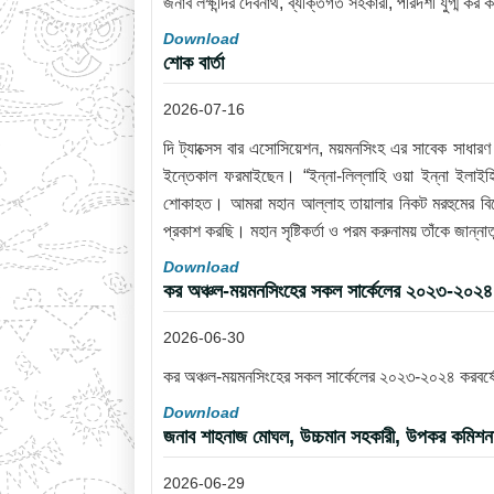
জনাব লক্ষীন্দর দেবনাথ, ব্যক্তিগত সহকারী, পরিদর্শী যুগ্ম কর
Download
শোক বার্তা
2026-07-16
দি ট্যাক্সেস বার এসোসিয়েশন, ময়মনসিংহ এর সাবেক সাধা
ইন্তেকাল ফরমাইছেন। “ইন্না-লিল্লাহি ওয়া ইন্না ইলাইহি
শোকাহত। আমরা মহান আল্লাহ তায়ালার নিকট মরহুমের বিদ
প্রকাশ করছি। মহান সৃষ্টিকর্তা ও পরম করুনাময় তাঁকে জান
Download
কর অঞ্চল-ময়মনসিংহের সকল সার্কেলের ২০২৩-২০২৪ ক
2026-06-30
কর অঞ্চল-ময়মনসিংহের সকল সার্কেলের ২০২৩-২০২৪ করবর্ষের
Download
জনাব শাহনাজ মোঘল, উচ্চমান সহকারী, উপকর কমিশনারে
2026-06-29