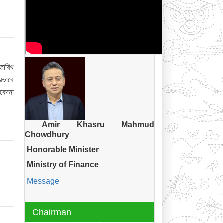
তারিখ
রভাবে
বেদনা
Amir Khasru Mahmud
Chowdhury
Honorable Minister
Ministry of Finance
Message
Chairman