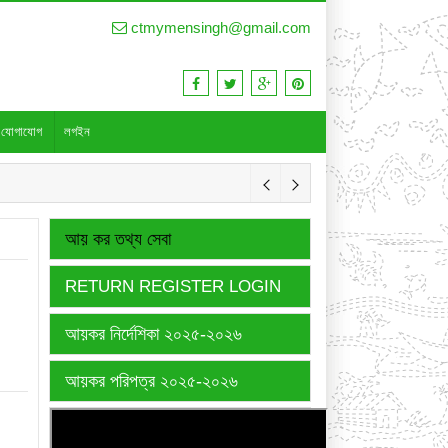
ctmymensingh@gmail.com
যোগাযোগ
লগইন
আয় কর তথ্য সেবা
RETURN REGISTER LOGIN
আয়কর নির্দেশিকা ২০২৫-২০২৬
আয়কর পরিপত্র ২০২৫-২০২৬