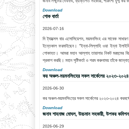
জনাব লক্ষীন্দর দেবনাথ, ব্যক্তিগত সহকারী, পরিদর্শী যুগ্ম কর
Download
শোক বার্তা
2026-07-16
দি ট্যাক্সেস বার এসোসিয়েশন, ময়মনসিংহ এর সাবেক সাধা
ইন্তেকাল ফরমাইছেন। “ইন্না-লিল্লাহি ওয়া ইন্না ইলাইহি
শোকাহত। আমরা মহান আল্লাহ তায়ালার নিকট মরহুমের বিদ
প্রকাশ করছি। মহান সৃষ্টিকর্তা ও পরম করুনাময় তাঁকে জান
Download
কর অঞ্চল-ময়মনসিংহের সকল সার্কেলের ২০২৩-২০২৪ ক
2026-06-30
কর অঞ্চল-ময়মনসিংহের সকল সার্কেলের ২০২৩-২০২৪ করবর্ষের
Download
জনাব শাহনাজ মোঘল, উচ্চমান সহকারী, উপকর কমিশনারে
2026-06-29