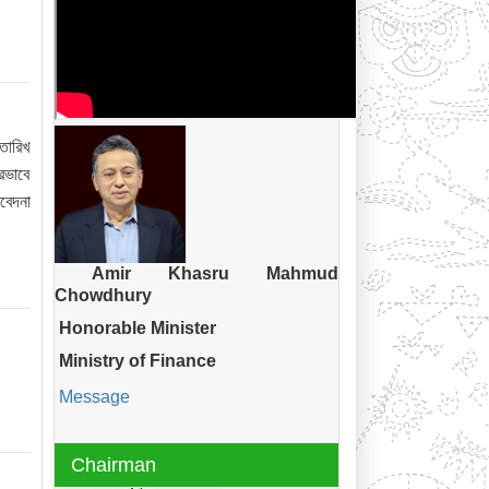
তারিখ
রভাবে
বেদনা
Amir Khasru Mahmud
Chowdhury
Honorable Minister
Ministry of Finance
Message
Chairman