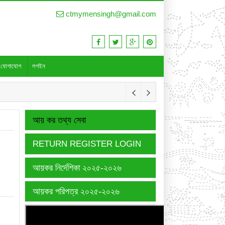
ctmymensingh@gmail.com
যোগাযোগ
লগইন
আয় কর তথ্য সেবা
RETURN REGISTER LOGIN
আয়কর নির্দেশিকা ২০২৫-২০২৬
আয়কর পরিপত্র ২০২৫-২০২৬