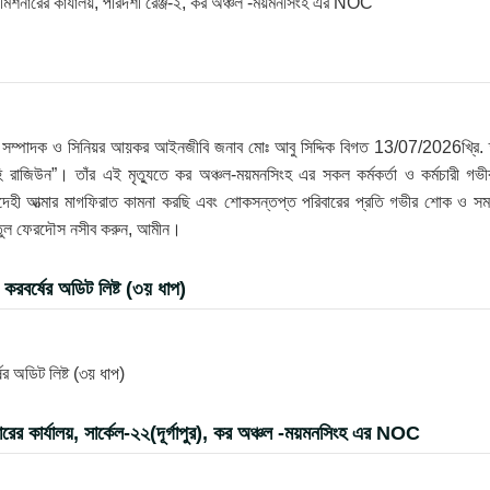
 কমিশনারের কার্যালয়, পরিদর্শী রেঞ্জ-২, কর অঞ্চল -ময়মনসিংহ এর NOC
রণ সম্পাদক ও সিনিয়র আয়কর আইনজীবি জনাব মোঃ আবু সিদ্দিক বিগত 13/07/2026খ্রি. 
 রাজিউন”। তাঁর এই মৃত্যুতে কর অঞ্চল-ময়মনসিংহ এর সকল কর্মকর্তা ও কর্মচারী গভী
েহী আত্মার মাগফিরাত কামনা করছি এবং শোকসন্তপ্ত পরিবারের প্রতি গভীর শোক ও সম
্নাতুল ফেরদৌস নসীব করুন, আমীন।
রবর্ষের অডিট লিষ্ট (৩য় ধাপ)
 অডিট লিষ্ট (৩য় ধাপ)
র কার্যালয়, সার্কেল-২২(দূর্গাপুর), কর অঞ্চল -ময়মনসিংহ এর NOC