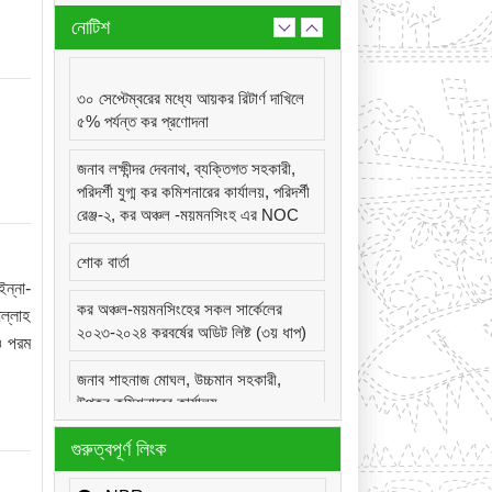
নোটিশ
৩০ সেপ্টেম্বরের মধ্যে আয়কর রিটার্ণ দাখিলে
৫% পর্যন্ত কর প্রণোদনা
জনাব লক্ষীন্দর দেবনাথ, ব্যক্তিগত সহকারী,
পরিদর্শী যুগ্ম কর কমিশনারের কার্যালয়, পরিদর্শী
রেঞ্জ-২, কর অঞ্চল -ময়মনসিংহ এর NOC
শোক বার্তা
ন্না-
কর অঞ্চল-ময়মনসিংহের সকল সার্কেলের
ল্লাহ
২০২৩-২০২৪ করবর্ষের অডিট লিষ্ট (৩য় ধাপ)
ও পরম
জনাব শাহনাজ মোঘল, উচ্চমান সহকারী,
উপকর কমিশনারের কার্যালয়,
সার্কেল-২২(দূর্গাপুর), কর অঞ্চল -ময়মনসিংহ
গুরুত্বপূর্ণ লিংক
এর NOC