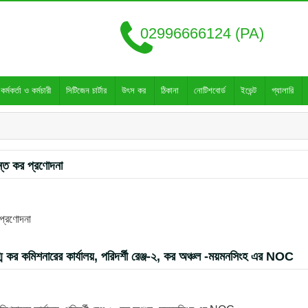
02996666124 (PA)
কর্মকর্তা ও কর্মচারী
সিটিজেন চার্টার
উৎস কর
ঠিকানা
নোটিশবোর্ড
ইভেন্ট
গ্যালারি
ন্ত কর প্রণোদনা
 প্রণোদনা
ুগ্ম কর কমিশনারের কার্যালয়, পরিদর্শী রেঞ্জ-২, কর অঞ্চল -ময়মনসিংহ এর NOC