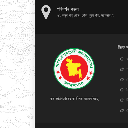
পরিদর্শন করুন
২২ অমৃত বাবু রোড, গোল পুকুর পার, ময়মনসিংহ
লিংক স
অ
প
স
কর কমিশনারের কার্যালয় ময়মনসিংহ
ভ
ন