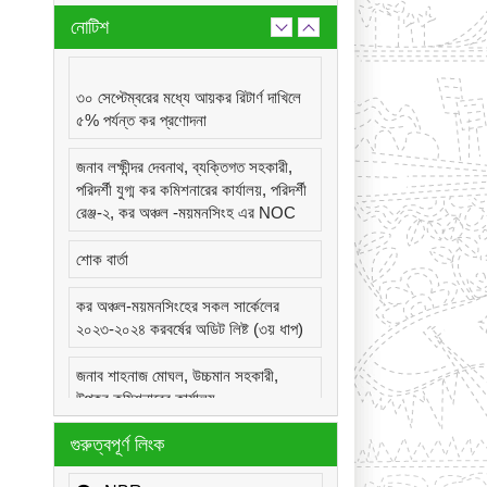
নোটিশ
৩০ সেপ্টেম্বরের মধ্যে আয়কর রিটার্ণ দাখিলে
৫% পর্যন্ত কর প্রণোদনা
জনাব লক্ষীন্দর দেবনাথ, ব্যক্তিগত সহকারী,
পরিদর্শী যুগ্ম কর কমিশনারের কার্যালয়, পরিদর্শী
রেঞ্জ-২, কর অঞ্চল -ময়মনসিংহ এর NOC
শোক বার্তা
কর অঞ্চল-ময়মনসিংহের সকল সার্কেলের
২০২৩-২০২৪ করবর্ষের অডিট লিষ্ট (৩য় ধাপ)
জনাব শাহনাজ মোঘল, উচ্চমান সহকারী,
উপকর কমিশনারের কার্যালয়,
সার্কেল-২২(দূর্গাপুর), কর অঞ্চল -ময়মনসিংহ
গুরুত্বপূর্ণ লিংক
এর NOC