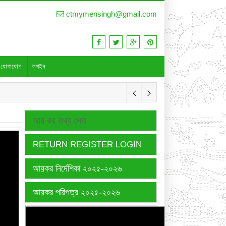
ctmymensingh@gmail.com
যোগাযোগ
লগইন
আয় কর তথ্য সেবা
RETURN REGISTER LOGIN
আয়কর নির্দেশিকা ২০২৫-২০২৬
আয়কর পরিপত্র ২০২৫-২০২৬