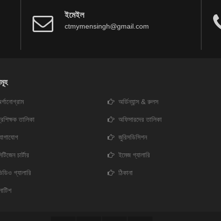
ইমেইল
ctmymensingh@gmail.com
মূহ
র্গানোগ্রাম
অর্ডিন্যান্স & রুলস
্রশিক্ষক তালিকা
অফিসারদের তালিকা
যোগাযোগ
জুরিসডিসিশন
িটিজেন চার্টার
ইমেজ গ্যালারি
িডিও গ্যালারি
ঠিকানা
োটিশ