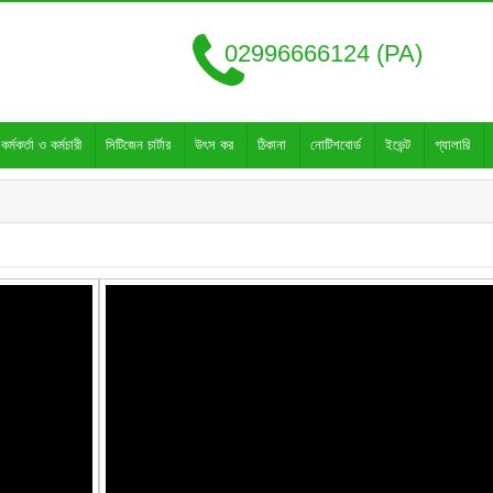
02996666124 (PA)
কর্মকর্তা ও কর্মচারী
সিটিজেন চার্টার
উৎস কর
ঠিকানা
নোটিশবোর্ড
ইভেন্ট
গ্যালারি