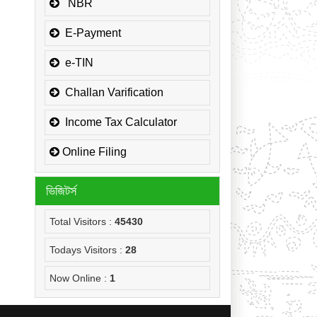
জনাব মোঃ হাবিবুর রহমান, প্রধান সহকারী,
NBR
উপকর কমিশনারের কার্যালয়,
সার্কেল-১(কোম্পানীজ), কর অঞ্চল
E-Payment
-ময়মনসিংহ এর NOC
e-TIN
জনাব মোঃ মোরাদুজ্জামান, সাঁট মুদ্রাক্ষরিক
কাম-কম্পিউটার অপারেটর, উপকর কমিশনারের
Challan Varification
কার্যালয়, সার্কেল-১(কোম্পানীজ), কর অঞ্চল
-ময়মনসিংহ এর NOC
Income Tax Calculator
Online Filing
ভিজিটর্স
Total Visitors :
45430
Todays Visitors :
28
Now Online :
1