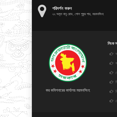
পরিদর্শন করুন
২২ অমৃত বাবু রোড, গোল পুকুর পার, ময়মনসিংহ
লিংক স
অ
প
স
কর কমিশনারের কার্যালয় ময়মনসিংহ
ভ
ন