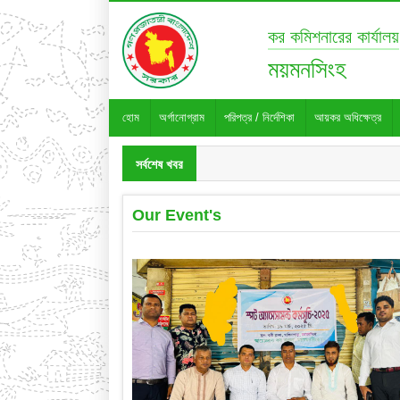
কর কমিশনারের কার্যালয়
ময়মনসিংহ
হোম
অর্গানোগ্রাম
পরিপত্র / নির্দেশিকা
আয়কর অধিক্ষেত্র
সর্বশেষ খবর
Our Event's