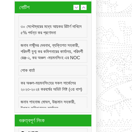
নোটিশ
৩০ সেপ্টেম্বরের মধ্যে আয়কর রিটার্ণ দাখিলে
৫% পর্যন্ত কর প্রণোদনা
জনাব লক্ষীন্দর দেবনাথ, ব্যক্তিগত সহকারী,
পরিদর্শী যুগ্ম কর কমিশনারের কার্যালয়, পরিদর্শী
রেঞ্জ-২, কর অঞ্চল -ময়মনসিংহ এর NOC
শোক বার্তা
কর অঞ্চল-ময়মনসিংহের সকল সার্কেলের
২০২৩-২০২৪ করবর্ষের অডিট লিষ্ট (৩য় ধাপ)
জনাব শাহনাজ মোঘল, উচ্চমান সহকারী,
উপকর কমিশনারের কার্যালয়,
সার্কেল-২২(দূর্গাপুর), কর অঞ্চল -ময়মনসিংহ
গুরুত্বপূর্ণ লিংক
এর NOC