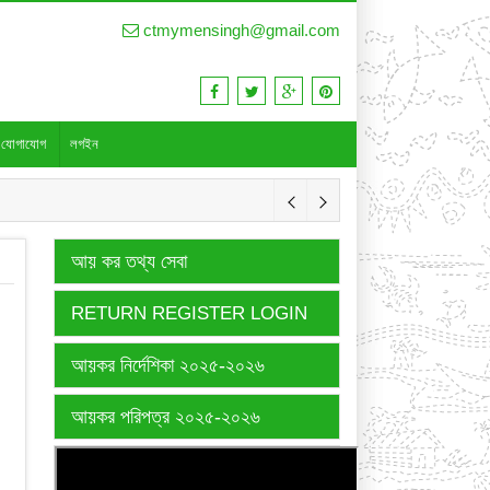
ctmymensingh@gmail.com
যোগাযোগ
লগইন
আয় কর তথ্য সেবা
RETURN REGISTER LOGIN
আয়কর নির্দেশিকা ২০২৫-২০২৬
আয়কর পরিপত্র ২০২৫-২০২৬