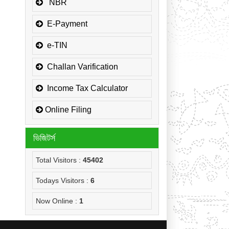
জনাব মোঃ হাবিবুর রহমান, প্রধান সহকারী,
NBR
উপকর কমিশনারের কার্যালয়,
সার্কেল-১(কোম্পানীজ), কর অঞ্চল
E-Payment
-ময়মনসিংহ এর NOC
e-TIN
জনাব মোঃ মোরাদুজ্জামান, সাঁট মুদ্রাক্ষরিক
কাম-কম্পিউটার অপারেটর, উপকর কমিশনারের
Challan Varification
কার্যালয়, সার্কেল-১(কোম্পানীজ), কর অঞ্চল
-ময়মনসিংহ এর NOC
Income Tax Calculator
Online Filing
ভিজিটর্স
Total Visitors :
45402
Todays Visitors :
6
Now Online :
1