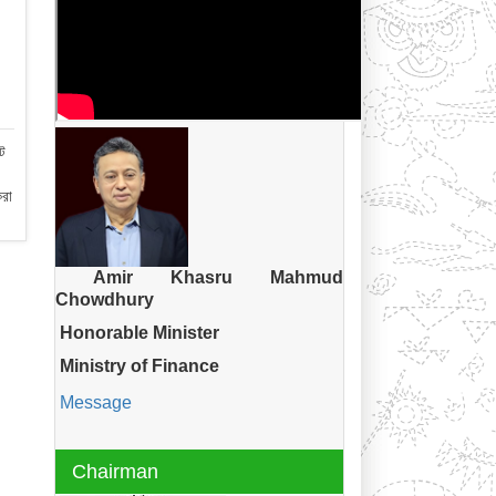
টে
করা
Amir Khasru Mahmud
Chowdhury
Honorable Minister
Ministry of Finance
Message
Chairman