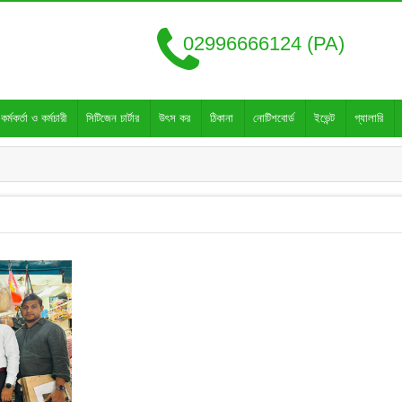
02996666124 (PA)
কর্মকর্তা ও কর্মচারী
সিটিজেন চার্টার
উৎস কর
ঠিকানা
নোটিশবোর্ড
ইভেন্ট
গ্যালারি