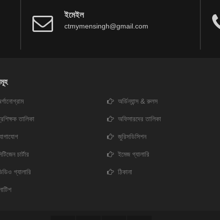
ইমেইল
ctmymensingh@gmail.com
মূহ
র্গানোগ্রাম
অর্ডিন্যান্স & রুলস
্রশিক্ষক তালিকা
অফিসারদের তালিকা
যোগাযোগ
জুরিসডিসিশন
িটিজেন চার্টার
ইমেজ গ্যালারি
িডিও গ্যালারি
ঠিকানা
োটিশ