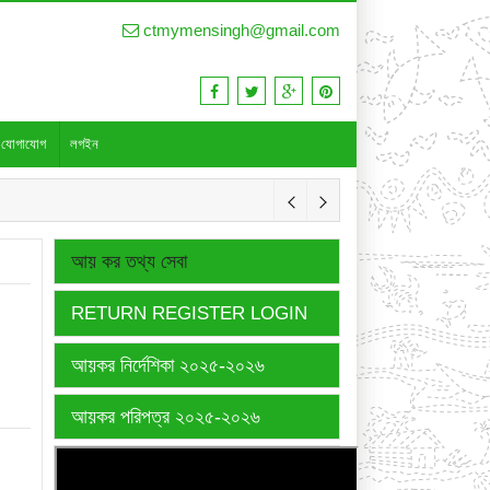
ctmymensingh@gmail.com
যোগাযোগ
লগইন
আয় কর তথ্য সেবা
RETURN REGISTER LOGIN
আয়কর নির্দেশিকা ২০২৫-২০২৬
আয়কর পরিপত্র ২০২৫-২০২৬