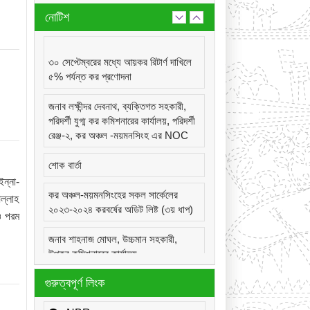
নোটিশ
৩০ সেপ্টেম্বরের মধ্যে আয়কর রিটার্ণ দাখিলে
৫% পর্যন্ত কর প্রণোদনা
জনাব লক্ষীন্দর দেবনাথ, ব্যক্তিগত সহকারী,
পরিদর্শী যুগ্ম কর কমিশনারের কার্যালয়, পরিদর্শী
রেঞ্জ-২, কর অঞ্চল -ময়মনসিংহ এর NOC
শোক বার্তা
ন্না-
কর অঞ্চল-ময়মনসিংহের সকল সার্কেলের
ল্লাহ
২০২৩-২০২৪ করবর্ষের অডিট লিষ্ট (৩য় ধাপ)
ও পরম
জনাব শাহনাজ মোঘল, উচ্চমান সহকারী,
উপকর কমিশনারের কার্যালয়,
সার্কেল-২২(দূর্গাপুর), কর অঞ্চল -ময়মনসিংহ
গুরুত্বপূর্ণ লিংক
এর NOC