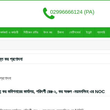
02996666124 (PA)
কর্মকর্তা ও কর্মচারী
সিটিজেন চার্টার
উৎস কর
ঠিকানা
নোটিশবোর্ড
ইভেন্ট
গ্যালারি
ন্ত কর প্রণোদনা
 প্রণোদনা
ুগ্ম কর কমিশনারের কার্যালয়, পরিদর্শী রেঞ্জ-২, কর অঞ্চল -ময়মনসিংহ এর NOC