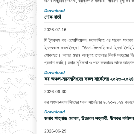
জনাব লক্ষীন্দর দেবনাথ, ব্যক্তিগত সহকারী, পরিদর্শী যুগ্ম কর
Download
শোক বার্তা
2026-07-16
দি ট্যাক্সেস বার এসোসিয়েশন, ময়মনসিংহ এর সাবেক সাধা
ইন্তেকাল ফরমাইছেন। “ইন্না-লিল্লাহি ওয়া ইন্না ইলাইহি
শোকাহত। আমরা মহান আল্লাহ তায়ালার নিকট মরহুমের বিদ
প্রকাশ করছি। মহান সৃষ্টিকর্তা ও পরম করুনাময় তাঁকে জান
Download
কর অঞ্চল-ময়মনসিংহের সকল সার্কেলের ২০২৩-২০২৪ ক
2026-06-30
কর অঞ্চল-ময়মনসিংহের সকল সার্কেলের ২০২৩-২০২৪ করবর্ষের
Download
জনাব শাহনাজ মোঘল, উচ্চমান সহকারী, উপকর কমিশনারে
2026-06-29