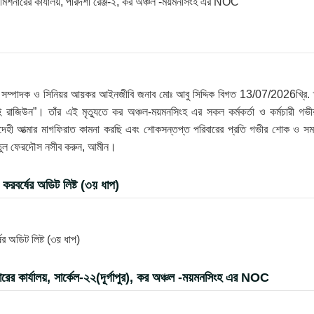
 কমিশনারের কার্যালয়, পরিদর্শী রেঞ্জ-২, কর অঞ্চল -ময়মনসিংহ এর NOC
রণ সম্পাদক ও সিনিয়র আয়কর আইনজীবি জনাব মোঃ আবু সিদ্দিক বিগত 13/07/2026খ্রি. 
 রাজিউন”। তাঁর এই মৃত্যুতে কর অঞ্চল-ময়মনসিংহ এর সকল কর্মকর্তা ও কর্মচারী গভী
েহী আত্মার মাগফিরাত কামনা করছি এবং শোকসন্তপ্ত পরিবারের প্রতি গভীর শোক ও সম
্নাতুল ফেরদৌস নসীব করুন, আমীন।
রবর্ষের অডিট লিষ্ট (৩য় ধাপ)
 অডিট লিষ্ট (৩য় ধাপ)
র কার্যালয়, সার্কেল-২২(দূর্গাপুর), কর অঞ্চল -ময়মনসিংহ এর NOC