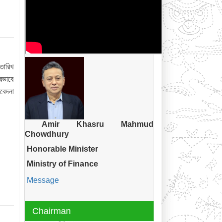
তারিখ
রভাবে
বেদনা
Amir Khasru Mahmud
Chowdhury
Honorable Minister
Ministry of Finance
Message
Chairman