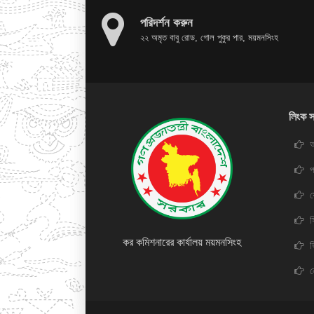
পরিদর্শন করুন
২২ অমৃত বাবু রোড, গোল পুকুর পার, ময়মনসিংহ
লিংক স
অ
প
স
কর কমিশনারের কার্যালয় ময়মনসিংহ
ভ
ন