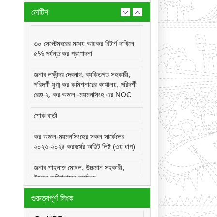
নোটিশ
৩০ সেপ্টেম্বরের মধ্যে আয়কর রিটার্ণ দাখিলে
৫% পর্যন্ত কর প্রণোদনা
জনাব লক্ষীন্দর দেবনাথ, ব্যক্তিগত সহকারী,
পরিদর্শী যুগ্ম কর কমিশনারের কার্যালয়, পরিদর্শী
রেঞ্জ-২, কর অঞ্চল -ময়মনসিংহ এর NOC
শোক বার্তা
কর অঞ্চল-ময়মনসিংহের সকল সার্কেলের
২০২৩-২০২৪ করবর্ষের অডিট লিষ্ট (৩য় ধাপ)
জনাব শাহনাজ মোঘল, উচ্চমান সহকারী,
উপকর কমিশনারের কার্যালয়,
সার্কেল-২২(দূর্গাপুর), কর অঞ্চল -ময়মনসিংহ
গুরুত্বপূর্ণ লিংক
এর NOC