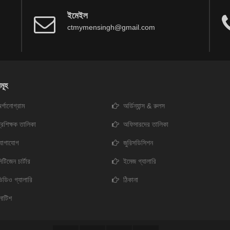
ইমেইল
ctmymensingh@gmail.com
মূহ
র্গানোগ্রাম
অর্ডিন্যান্স & রুলস
্রশিক্ষক তালিকা
অফিসারদের তালিকা
যোগাযোগ
জুরিসডিসিশন
িটিজেন চার্টার
ইমেজ গ্যালারি
িডিও গ্যালারি
ঠিকানা
োটিশ