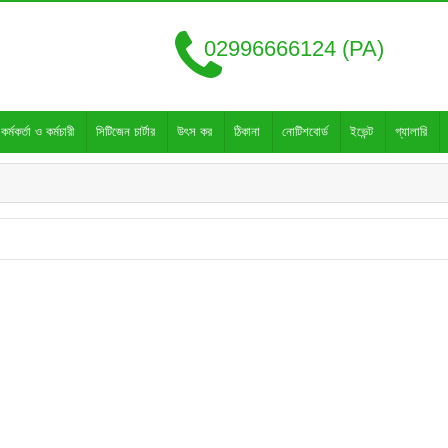
02996666124 (PA)
কর্মকর্তা ও কর্মচারী
সিটিজেন চার্টার
উৎস কর
ঠিকানা
নোটিশবোর্ড
ইভেন্ট
গ্যালারি