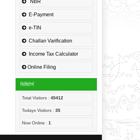
জনাব মোঃ হাবিবুর রহমান, প্রধান সহকারী,
NBR
উপকর কমিশনারের কার্যালয়,
সার্কেল-১(কোম্পানীজ), কর অঞ্চল
E-Payment
-ময়মনসিংহ এর NOC
e-TIN
জনাব মোঃ মোরাদুজ্জামান, সাঁট মুদ্রাক্ষরিক
কাম-কম্পিউটার অপারেটর, উপকর কমিশনারের
Challan Varification
কার্যালয়, সার্কেল-১(কোম্পানীজ), কর অঞ্চল
-ময়মনসিংহ এর NOC
Income Tax Calculator
Online Filing
ভিজিটর্স
Total Visitors :
45412
Todays Visitors :
35
Now Online :
1