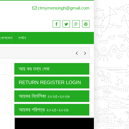
ctmymensingh@gmail.com
যোগাযোগ
লগইন
আয় কর তথ্য সেবা
RETURN REGISTER LOGIN
আয়কর নির্দেশিকা ২০২৫-২০২৬
আয়কর পরিপত্র ২০২৫-২০২৬